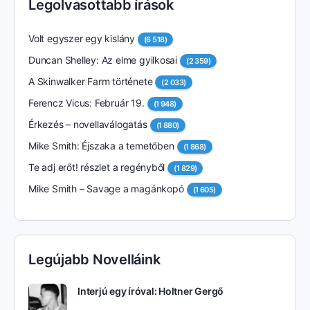
Legolvasottabb írások
Volt egyszer egy kislány
(6 518)
Duncan Shelley: Az elme gyilkosai
(2 359)
A Skinwalker Farm története
(2 033)
Ferencz Vicus: Február 19.
(1 948)
Érkezés – novellaválogatás
(1 880)
Mike Smith: Éjszaka a temetőben
(1 868)
Te adj erőt! részlet a regényből
(1 829)
Mike Smith – Savage a magánkopó
(1 605)
Legújabb Novelláink
Interjú egy íróval: Holtner Gergő