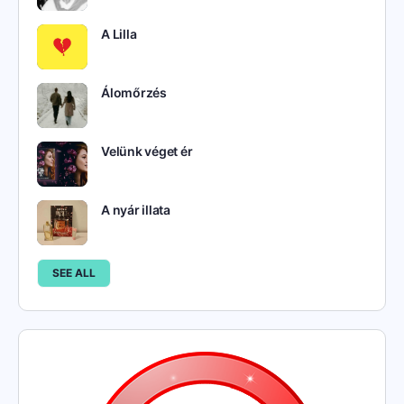
A Lilla
Álomőrzés
Velünk véget ér
A nyár illata
SEE ALL