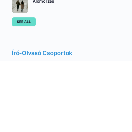
Álomőrzés
SEE ALL
Író-Olvasó Csoportok
AKTÍV
LEGÚJABB
NÉPSZERŰ
Felnőtteknek írunk
aktív 2 hetek óta
Béta Olvasók
aktív 3 hetek óta
Csere-Bere csoport
aktív 7 hetek óta