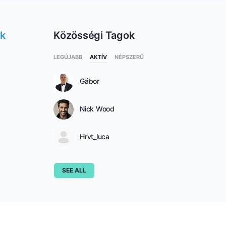
ok
Közösségi Tagok
LEGÚJABB
AKTÍV
NÉPSZERŰ
Gábor
Nick Wood
Hrvt_luca
SEE ALL