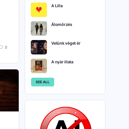
A Lilla
Álomőrzés
Velünk véget ér
0
A nyár illata
SEE ALL