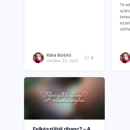
Te ad
szán
keres
ezzel
zárha
Klára Borbíró
0
október 23, 2022
Felkészültél ribanc? – A