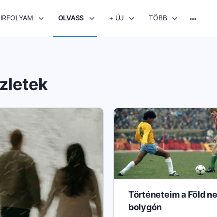
IRFOLYAM
OLVASS
+ ÚJ
TÖBB
More
options
zletek
Történeteim a Föld n
bolygón