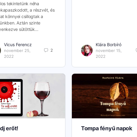
los tekintetünk néha
kapaszkodott, a részvét, és
lat könnyei csillogtak a
nkben. Aztán szinte
yenkezve sütöttük…
Vicus Ferencz
Klára Borbíró
2
november 25,
november 15,
2022
2022
dj erőt!
Tompa fényű napok