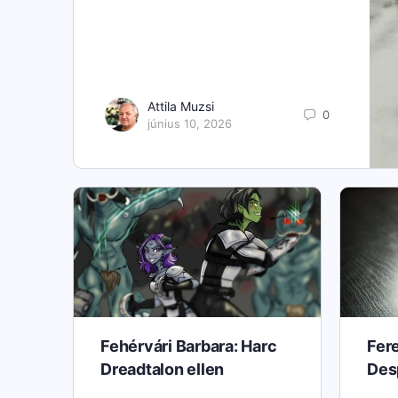
Attila Muzsi
0
június 10, 2026
Fehérvári Barbara: Harc
Fer
Dreadtalon ellen
Des