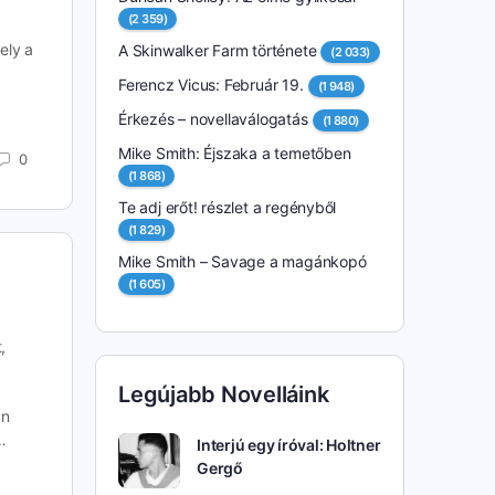
(2 359)
ely a
A Skinwalker Farm története
(2 033)
Ferencz Vicus: Február 19.
(1 948)
Érkezés – novellaválogatás
(1 880)
Mike Smith: Éjszaka a temetőben
0
(1 868)
Te adj erőt! részlet a regényből
(1 829)
Mike Smith – Savage a magánkopó
(1 605)
,
Legújabb Novelláink
an
…
Interjú egy íróval: Holtner
Gergő