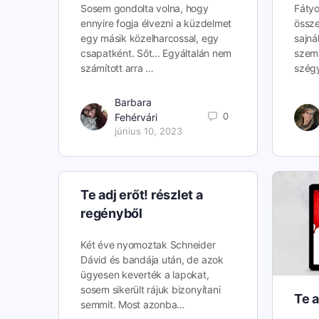
Sosem gondolta volna, hogy
Fátyo
ennyire fogja élvezni a küzdelmet
össze
egy másik közelharcossal, egy
sajná
csapatként. Sőt... Egyáltalán nem
szemü
számított arra …
szég
Barbara
0
Fehérvári
június 10, 2023
Te adj erőt! részlet a
regényből
Két éve nyomoztak Schneider
Dávid és bandája után, de azok
ügyesen keverték a lapokat,
sosem sikerült rájuk bizonyítani
Te a
semmit. Most azonba…