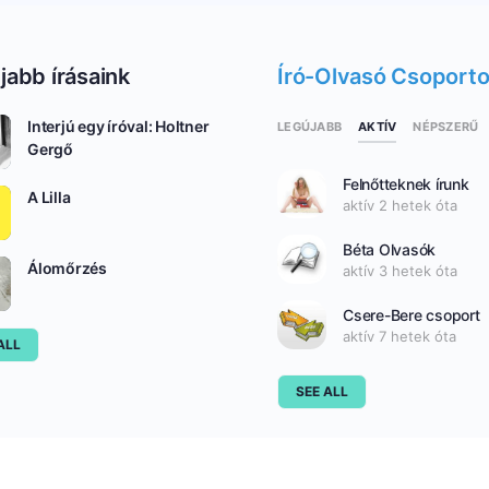
jabb írásaink
Író-Olvasó Csoport
Interjú egy íróval: Holtner
AKTÍV
LEGÚJABB
NÉPSZERŰ
Gergő
Felnőtteknek írunk
A Lilla
aktív 2 hetek óta
Béta Olvasók
Álomőrzés
aktív 3 hetek óta
Csere-Bere csoport
aktív 7 hetek óta
ALL
SEE ALL