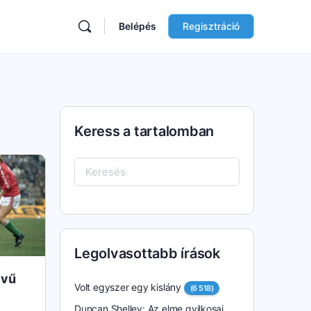
Belépés
Regisztráció
Keress a tartalomban
Keresés:
Legolvasottabb írások
evű
Volt egyszer egy kislány
(6 518)
Duncan Shelley: Az elme gyilkosai