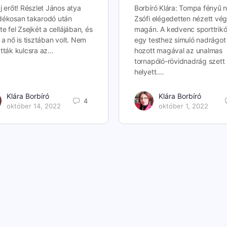
j erőt! Részlet János atya
Borbíró Klára: Tompa fényű 
dékosan takarodó után
Zsófi elégedetten nézett vég
te fel Zsejkét a cellájában, és
magán. A kedvenc sporttrikó
 a nő is tisztában volt. Nem
egy testhez simuló nadrágot
tták kulcsra az…
hozott magával az unalmas
tornapóló-rövidnadrág szett
helyett.…
Klára Borbíró
Klára Borbíró
4
október 14, 2022
október 1, 2022