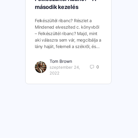
második kezelés
Felkészültél ribanc? Részlet a
Mindened elveszíted c. könyvből
– Felkészültél ribanc? Majd, mint
aki válaszra sem vár, megcibálja a
lány haját, felemeli a székről, és…
Tom Brown
0
szeptember 24,
2022