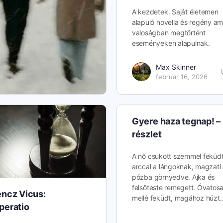
A kezdetek. Saját életemen
alapuló novella és regény am
valoságban megtörtént
eseményeken alapulnak.
Max Skinner
február 16, 2026
Gyere haza tegnap! –
részlet
A nő csukott szemmel feküdt
arccal a lángoknak, magzati
pózba görnyedve. Ajka és
felsőteste remegett. Óvatos
encz Vicus:
mellé feküdt, magához húzt
peratio