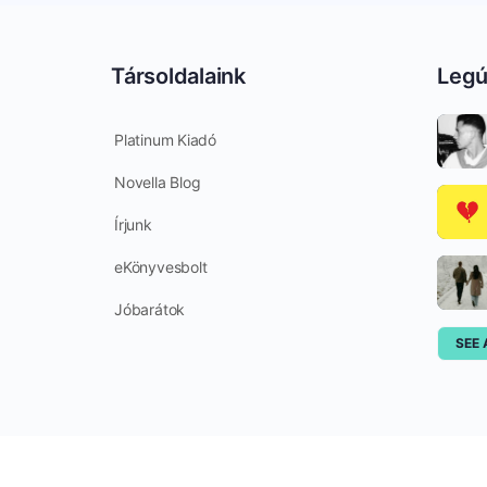
Társoldalaink
Legú
Platinum Kiadó
Novella Blog
Írjunk
eKönyvesbolt
Jóbarátok
SEE 