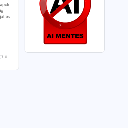
napok
ig
ját és
0