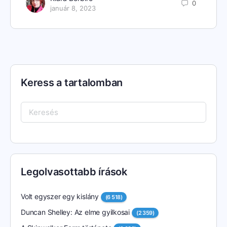
0
január 8, 2023
Keress a tartalomban
Keresés:
Legolvasottabb írások
Volt egyszer egy kislány
(6 518)
Duncan Shelley: Az elme gyilkosai
(2 359)