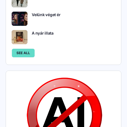
Velünk véget ér
A nyár illata
SEE ALL