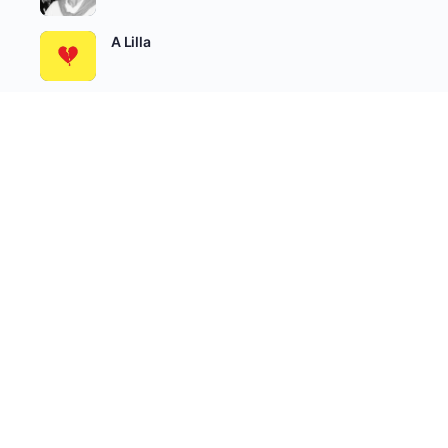
A Lilla
Álomőrzés
SEE ALL
Író-Olvasó Csoportok
AKTÍV
LEGÚJABB
NÉPSZERŰ
Felnőtteknek írunk
aktív 2 hetek óta
Béta Olvasók