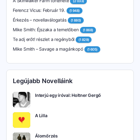
A Skinwalker Farm története
(2 033)
Ferencz Vicus: Február 19.
(1 948)
Érkezés – novellaválogatás
(1 880)
Mike Smith: Éjszaka a temetőben
(1 868)
Te adj erőt! részlet a regényből
(1 829)
Mike Smith – Savage a magánkopó
(1 605)
Legújabb Novelláink
Interjú egy íróval: Holtner Gergő
A Lilla
Álomőrzés