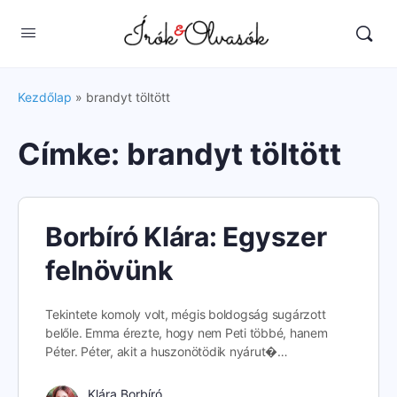
Kezdőlap
»
brandyt töltött
Címke:
brandyt töltött
Borbíró Klára: Egyszer
felnövünk
Tekintete komoly volt, mégis boldogság sugárzott
belőle. Emma érezte, hogy nem Peti többé, hanem
Péter. Péter, akit a huszonötödik nyárut�…
Klára Borbíró