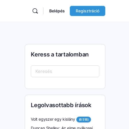
Belépés
Regisztráció
Keress a tartalomban
Keresés:
Legolvasottabb írások
Volt egyszer egy kislány
(6 518)
Duncan Shelley: Az elme gyilkosai