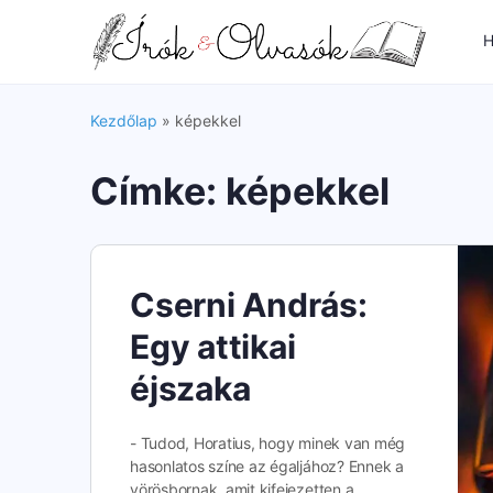
H
Kezdőlap
»
képekkel
Címke:
képekkel
Cserni András:
Egy attikai
éjszaka
- Tudod, Horatius, hogy minek van még
hasonlatos színe az égaljához? Ennek a
vörösbornak, amit kifejezetten a