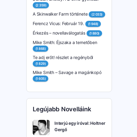
(2 359)
A Skinwalker Farm története
(2 033)
Ferencz Vicus: Február 19.
(1 948)
Érkezés – novellaválogatás
(1 880)
Mike Smith: Éjszaka a temetőben
(1 868)
Te adj erőt! részlet a regényből
(1 829)
Mike Smith – Savage a magánkopó
(1 605)
Legújabb Novelláink
Interjú egy íróval: Holtner
Gergő