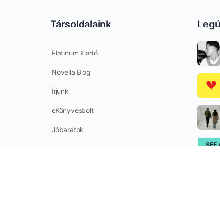
Társoldalaink
Legú
Platinum Kiadó
Novella Blog
Írjunk
eKönyvesbolt
Jóbarátok
SEE 