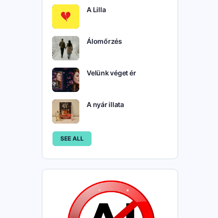
A Lilla
Álomőrzés
Velünk véget ér
A nyár illata
SEE ALL