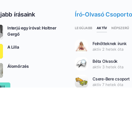
jabb írásaink
Író-Olvasó Csoport
Interjú egy íróval: Holtner
AKTÍV
LEGÚJABB
NÉPSZERŰ
Gergő
Felnőtteknek írunk
A Lilla
aktív 2 hetek óta
Béta Olvasók
Álomőrzés
aktív 3 hetek óta
Csere-Bere csoport
aktív 7 hetek óta
ALL
SEE ALL