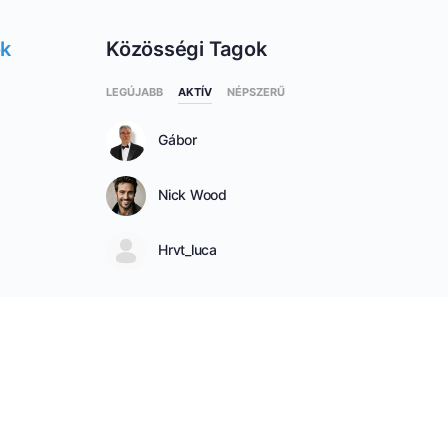
ok
Közösségi Tagok
LEGÚJABB
AKTÍV
NÉPSZERŰ
Gábor
Nick Wood
Hrvt_luca
SEE ALL