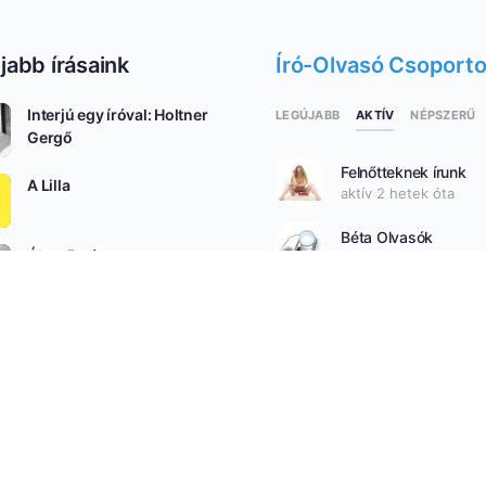
jabb írásaink
Író-Olvasó Csoport
Interjú egy íróval: Holtner
AKTÍV
LEGÚJABB
NÉPSZERŰ
Gergő
Felnőtteknek írunk
A Lilla
aktív 2 hetek óta
Béta Olvasók
Álomőrzés
aktív 3 hetek óta
Csere-Bere csoport
aktív 7 hetek óta
ALL
SEE ALL