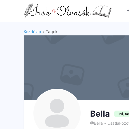
H
Kezdőlap
»
Tagok
Bella
Író, s
@Bella
•
Csatlakozot