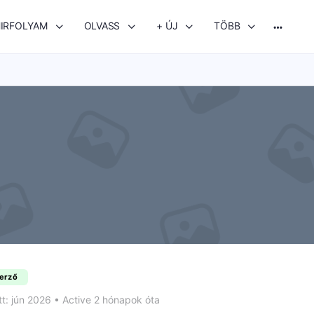
IRFOLYAM
OLVASS
+ ÚJ
TÖBB
More
options
zerző
t: jún 2026
•
Active 2 hónapok óta