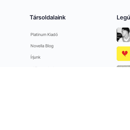
Társoldalaink
Legú
Platinum Kiadó
Novella Blog
Írjunk
eKönyvesbolt
Jóbarátok
SEE 