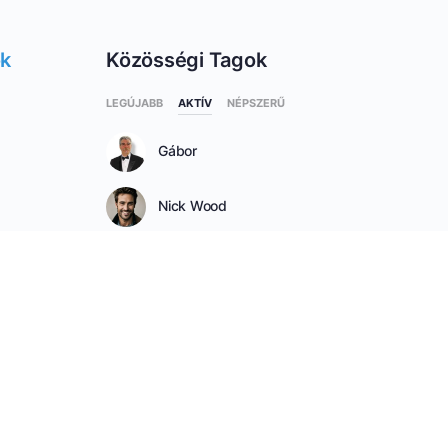
ok
Közösségi Tagok
LEGÚJABB
AKTÍV
NÉPSZERŰ
Gábor
Nick Wood
Hrvt_luca
SEE ALL