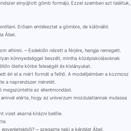
ndszer elnyújtott gömb formájú. Ezzel szemben azt találtuk,
nlítani. Erősen emlékeztet a gömbre, de különálló
a Ábel.
 elhinni. ‒ Esdeklőn nézett a férjére, hangja remegett.
olyan könnyedséggel beszélt, mintha középiskolásoknak
ltőn ölelte körbe feleségét és kislányukat.
ett éri el a mért formát a felhő. A modelljeimben a kozmosz
rte a naprendszer méretét.
zó megszüntette az ellentmondást.
, amivel elérte, hogy az univerzum mozdulatlannak mutassa
t vizet akarná kirázni belőle.
te.
z egyenletekből? ‒ szegezte neki a kérdést Ábel.