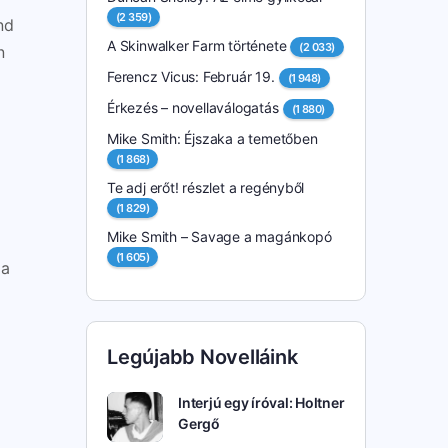
(2 359)
nd
A Skinwalker Farm története
(2 033)
n
Ferencz Vicus: Február 19.
(1 948)
Érkezés – novellaválogatás
(1 880)
Mike Smith: Éjszaka a temetőben
(1 868)
Te adj erőt! részlet a regényből
(1 829)
Mike Smith – Savage a magánkopó
(1 605)
 a
Legújabb Novelláink
,
Interjú egy íróval: Holtner
Gergő