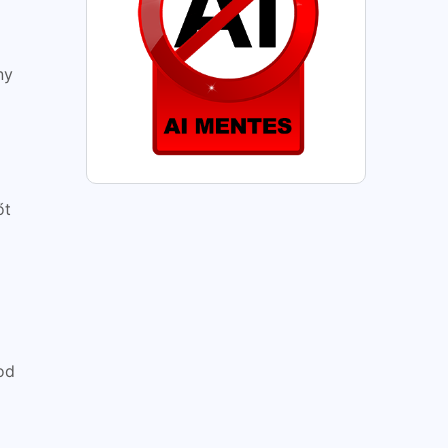
ny
őt
od