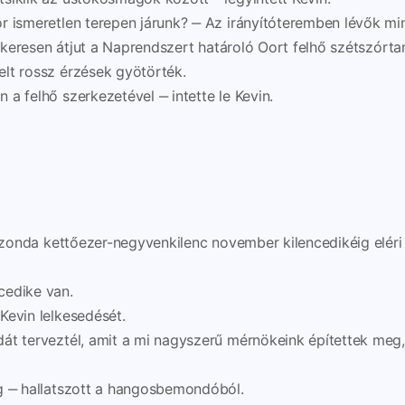
r ismeretlen terepen járunk? ‒ Az irányítóteremben lévők mi
sikeresen átjut a Naprendszert határoló Oort felhő szétszórta
lt rossz érzések gyötörték.
a felhő szerkezetével ‒ intette le Kevin.
 szonda kettőezer-negyvenkilenc november kilencedikéig eléri
cedike van.
Kevin lelkesedését.
át terveztél, amit a mi nagyszerű mérnökeink építettek meg
ig ‒ hallatszott a hangosbemondóból.