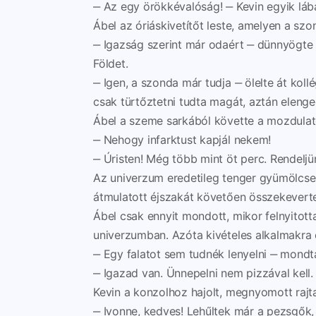
‒ Az egy örökkévalóság! ‒ Kevin egyik lábá
Ábel az óriáskivetítőt leste, amelyen a szo
‒ Igazság szerint már odaért ‒ dünnyögte a
Földet.
‒ Igen, a szonda már tudja ‒ ölelte át kollé
csak türtőztetni tudta magát, aztán elenged
Ábel a szeme sarkából követte a mozdulat
‒ Nehogy infarktust kapjál nekem!
‒ Úristen! Még több mint öt perc. Rendeljü
Az univerzum eredetileg tenger gyümölcse 
átmulatott éjszakát követően összekeverte
Ábel csak ennyit mondott, mikor felnyitott
univerzumban. Azóta kivételes alkalmakra ez
‒ Egy falatot sem tudnék lenyelni ‒ mondt
‒ Igazad van. Ünnepelni nem pizzával kell.
Kevin a konzolhoz hajolt, megnyomott rajt
‒ Ivonne, kedves! Lehűltek már a pezsgők,