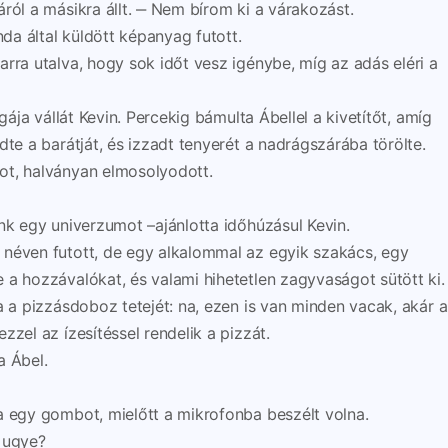
ról a másikra állt. ‒ Nem bírom ki a várakozást.
nda által küldött képanyag futott.
rra utalva, hogy sok időt vesz igénybe, míg az adás eléri a
gája vállát Kevin. Percekig bámulta Ábellel a kivetítőt, amíg
te a barátját, és izzadt tenyerét a nadrágszárába törölte.
ot, halványan elmosolyodott.
nk egy univerzumot –ajánlotta időhúzásul Kevin.
néven futott, de egy alkalommal az egyik szakács, egy
 a hozzávalókat, és valami hihetetlen zagyvaságot sütött ki.
a a pizzásdoboz tetejét: na, ezen is van minden vacak, akár 
zel az ízesítéssel rendelik a pizzát.
a Ábel.
a egy gombot, mielőtt a mikrofonba beszélt volna.
 ugye?