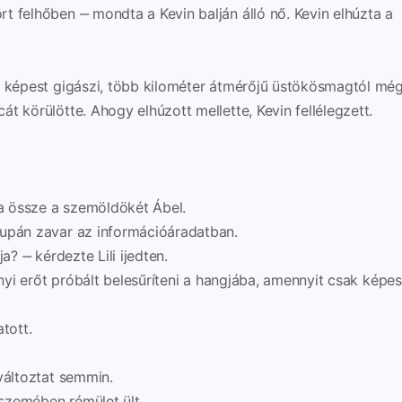
t felhőben ‒ mondta a Kevin balján álló nő. Kevin elhúzta a
á képest gigászi, több kilométer átmérőjű üstökösmagtól mé
t körülötte. Ahogy elhúzott mellette, Kevin fellélegzett.
a össze a szemöldökét Ábel.
supán zavar az információáradatban.
a? ‒ kérdezte Lili ijedten.
nnyi erőt próbált belesűríteni a hangjába, amennyit csak képes
tott.
változtat semmin.
szemében rémület ült.