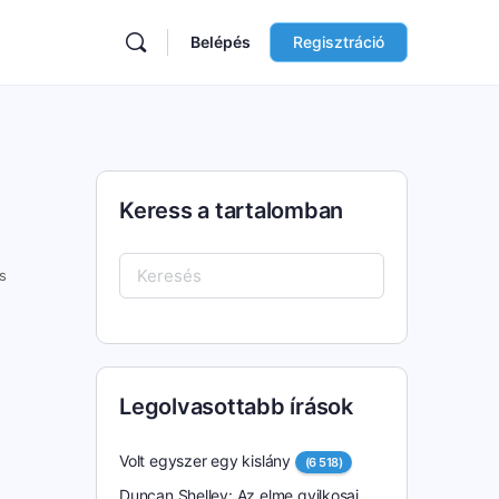
Belépés
Regisztráció
Keress a tartalomban
Keresés:
s
Legolvasottabb írások
Volt egyszer egy kislány
(6 518)
Duncan Shelley: Az elme gyilkosai