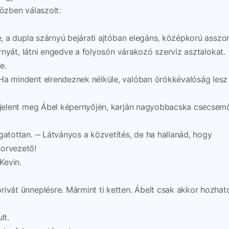
közben válaszolt:
ze, a dupla szárnyú bejárati ajtóban elegáns, középkorú asszo
zárnyát, látni engedve a folyosón várakozó szerviz asztalokat.
e.
Ha mindent elrendeznek nélküle, valóban örökkévalóság lesz
ő jelent meg Ábel képernyőjén, karján nagyobbacska csecsem
gatottan. ‒ Látványos a közvetítés, de ha hallanád, hogy
sorvezető!
Kevin.
rivát ünneplésre. Mármint ti ketten. Ábelt csak akkor hozhat
lt.