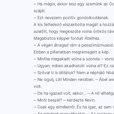
‒ Ha mégis, akkor lesz egy szemünk az Oor
száját.
‒ Ezt nevezem pozitív gondolkodásnak.
A kis felfedező elszakította magát a hozz
azelőtt, hogy megkezdte volna örökös táncá
Magabiztos képpel fordult Ábelhez.
‒ A végén átragad rám a pesszimizmusod.
Ebben a pillanatban megremegett a kép.
‒ Mintha megakadt volna a szonda ‒ vont
‒ Ugyan, miben akadhatott volna el? Ez c
‒ Szóval ti is láttátok? Nem a népháló hibáj
‒ Ne izgulj, Lili! Minden rendben. ‒ Ábel a
volt.
‒ De ha igazad volt, akkor… ‒ A nő elhallga
‒ Miről beszél? ‒ kérdezte Kevin.
‒ Csak egy elméletről. És ha igaz, az sem 
‒ Az mindent megváltoztat. ‒ Az asszony 