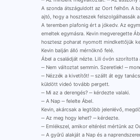
A szonda átszáguldott az Oort felhőn. A bá
ajtó, hogy a hoszteszek felszolgálhassák 
A teremben plafonig ért a jókedv. Az egym
emeltek egymásra. Kevin megveregette Ábe
hosztesz poharat nyomott mindkettőjük kezé
Kevin balján álló mérnöknő felé.
Ábel a családját nézte. Lili óvón szorítot
‒ Nem változtat semmin. Szeretlek! ‒ mon
‒ Nézzék a kivetítőt! ‒ szállt át egy tanác
küldött videó tovább pergett.
‒ Mi az a derengés? ‒ kérdezte valaki.
‒ A Nap ‒ felelte Ábel.
Kevin, akárcsak a legtöbb jelenlévő, megd
‒ Az meg hogy lehet? ‒ kérdezte.
‒ Emlékszel, amikor eltérést mértünk az Oo
‒ A gyűrű alakját a Nap és a naprendszere