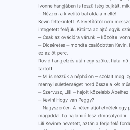
Ivonne hangjában is feszültség bujkált, mi
‒ Nézzen a kivetítő bal oldala mellé!
Kevin feltekintett. A kivetítőtől nem mess
integetett feléjük. Kitárta az ajtó egyik s
‒ Csak az ovációra várunk ‒ közölte Ivonn
‒ Dicséretes ‒ mondta csalódottan Kevin. 
ez az öt perc.
Rövid hangjelzés után egy szőke, fiatal n
tartott.
‒ Mi is nézzük a néphálón ‒ szólalt meg iz
mennyi sületlenséget hord össze a két mű
‒ Szervusz, Lili! ‒ hajolt közelebb Ábelhez 
‒ Kevin! Hogy van Peggy?
‒ Nagyszerűen. A héten átjöhetnétek egy p
magaddal, ha hajlandó lesz elmosolyodni.
Lili Kevinre nevetett, aztán a férje felé fordu