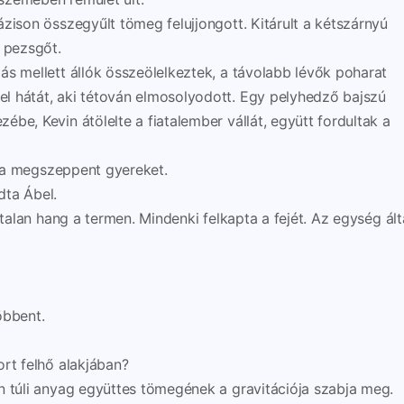
zison összegyűlt tömeg felujjongott. Kitárult a kétszárnyú
a pezsgőt.
ás mellett állók összeölelkeztek, a távolabb lévők poharat
l hátát, aki tétován elmosolyodott. Egy pelyhedző bajszú
be, Kevin átölelte a fiatalember vállát, együtt fordultak a
ta a megszeppent gyereket.
dta Ábel.
stalan hang a termen. Mindenki felkapta a fejét. Az egység ált
öbbent.
rt felhő alakjában?
n túli anyag együttes tömegének a gravitációja szabja meg.