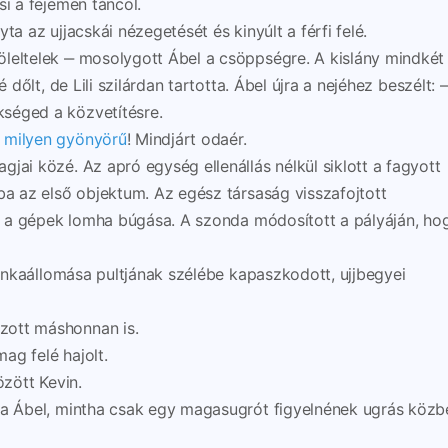
si a fejemen táncol.
ta az ujjacskái nézegetését és kinyúlt a férfi felé.
leltelek ‒ mosolygott Ábel a csöppségre. A kislány mindkét
 dőlt, de Lili szilárdan tartotta. Ábel újra a nejéhez beszélt: 
séged a közvetítésre.
,
milyen gyönyörű
! Mindjárt odaér.
jai közé. Az apró egység ellenállás nélkül siklott a fagyott
ba az első objektum. Az egész társaság visszafojtott
sak a gépek lomha búgása. A szonda módosított a pályáján, ho
 munkaállomása pultjának szélébe kapaszkodott, ujjbegyei
zott máshonnan is.
ag felé hajolt.
özött Kevin.
tta Ábel, mintha csak egy magasugrót figyelnének ugrás közb