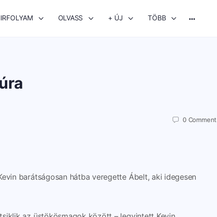
IRFOLYAM
OLVASS
+ ÚJ
TÖBB
More
options
túra
0
Comment
Kevin barátságosan hátba veregette Ábelt, aki idegesen
siklik az üstökösmagok között – legyintett Kevin.