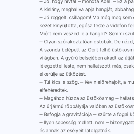
‒ Jó, hogy hívtál ‒ mondta Ábel. ‒ Ez a pa
A kislány, meghallva apja hangját, abbahagy
‒ Jó reggelt, csillagom! Ma még meg sem ö
kezét kinyújtotta, egész teste a videfon felé
Miért nem veszed le a hangot? Semmi szük
‒ Olyan szórakoztatóan ostobák. De nézd
A szonda belépett az Oort felhő üstökösmag
világban. A gyűrű belsejében akadt az útjá
lélegzettel leste, nem hallatszott más, c
elkerülje az ütközést.
‒ Túl kicsi a szög. ‒ Kevin előrehajolt, a
elfehéredtek.
‒ Magához húzza az üstökösmag ‒ hallats
Az űrjármű röppályája valóban az üstökösm
‒ Befogja a gravitációja ‒ szűrte a fogai k
‒ Ilyen sebesség mellett, nem ‒ bizonyga
és annak az esélyeit latolgatnák.