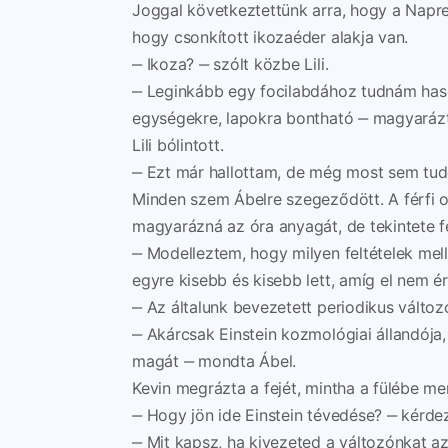
Joggal következtettünk arra, hogy a Napre
hogy csonkított ikozaéder alakja van.
‒ Ikoza? ‒ szólt közbe Lili.
‒ Leginkább egy focilabdához tudnám haso
egységekre, lapokra bontható ‒ magyarázt
Lili bólintott.
‒ Ezt már hallottam, de még most sem tudom
Minden szem Ábelre szegeződött. A férfi 
magyarázná az óra anyagát, de tekintete fé
‒ Modelleztem, hogy milyen feltételek mell
egyre kisebb és kisebb lett, amíg el nem é
‒ Az általunk bevezetett periodikus válto
‒ Akárcsak Einstein kozmológiai állandója
magát ‒ mondta Ábel.
Kevin megrázta a fejét, mintha a fülébe men
‒ Hogy jön ide Einstein tévedése? ‒ kérdez
‒ Mit kapsz, ha kivezeted a változónkat a