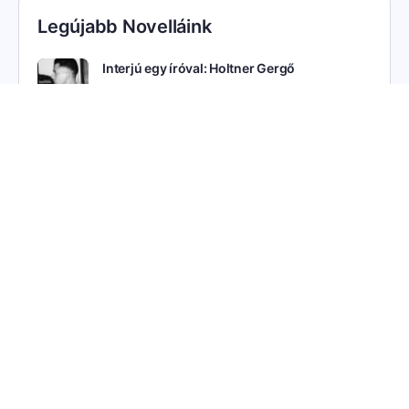
Legújabb Novelláink
Interjú egy íróval: Holtner Gergő
A Lilla
Álomőrzés
Velünk véget ér
A nyár illata
SEE ALL