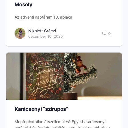
Mosoly
Az adventi naptáram 10. ablaka
Nikolett Gréczi
0
december 10, 2025
Karácsonyi “szirupos”
Megfoghatatlan átszellemülés? Egy kis karácsonyi
varázslat és őszinte naivitás, hogy ilyenkor jobbak az