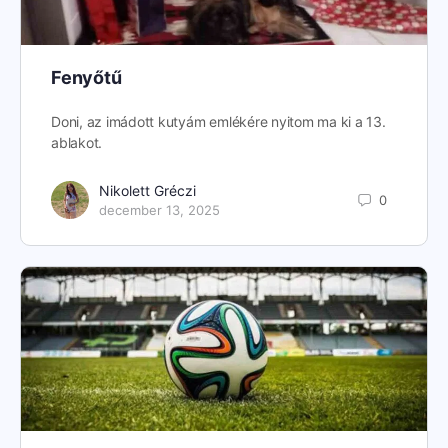
Fenyőtű
Doni, az imádott kutyám emlékére nyitom ma ki a 13.
ablakot.
Nikolett Gréczi
0
december 13, 2025