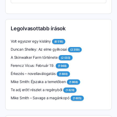
Legolvasottabb írások
Volt egyszer egy kislány
(6 518)
Duncan Shelley: Az elme gyilkosai
(2 359)
A Skinwalker Farm története
(2 033)
Ferencz Vicus: Február 19.
(1 948)
Érkezés – novellaválogatás
(1 880)
Mike Smith: Éjszaka a temetőben
(1 868)
Te adj erőt! részlet a regényből
(1 829)
Mike Smith – Savage a magánkopó
(1 605)