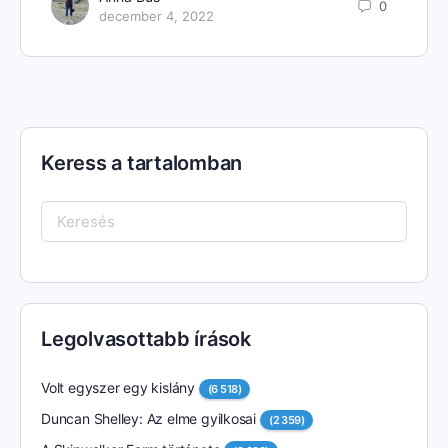
0
december 4, 2022
Keress a tartalomban
Keresés:
Legolvasottabb írások
Volt egyszer egy kislány
(6 518)
Duncan Shelley: Az elme gyilkosai
(2 359)