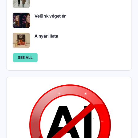
Velünk véget ér
A nyár illata
SEE ALL