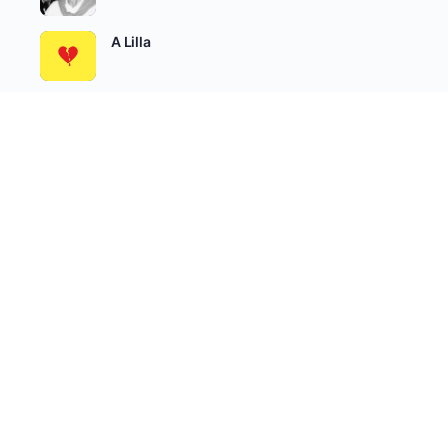
A Lilla
Álomőrzés
SEE ALL
Író-Olvasó Csoportok
AKTÍV
LEGÚJABB
NÉPSZERŰ
Felnőtteknek írunk
aktív 2 hetek óta
Béta Olvasók