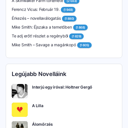
A Skinwalker Farm története
(2 033)
Ferencz Vicus: Február 19.
(1 948)
Érkezés – novellaválogatás
(1 880)
Mike Smith: Éjszaka a temetőben
(1 868)
Te adj erőt! részlet a regényből
(1 829)
Mike Smith – Savage a magánkopó
(1 605)
Legújabb Novelláink
Interjú egy íróval: Holtner Gergő
A Lilla
Álomőrzés