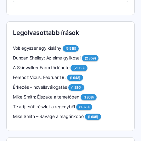
Legolvasottabb írások
Volt egyszer egy kislány
(6 518)
Duncan Shelley: Az elme gyilkosai
(2 359)
A Skinwalker Farm története
(2 033)
Ferencz Vicus: Február 19.
(1 948)
Érkezés – novellaválogatás
(1 880)
Mike Smith: Éjszaka a temetőben
(1 868)
Te adj erőt! részlet a regényből
(1 829)
Mike Smith – Savage a magánkopó
(1 605)