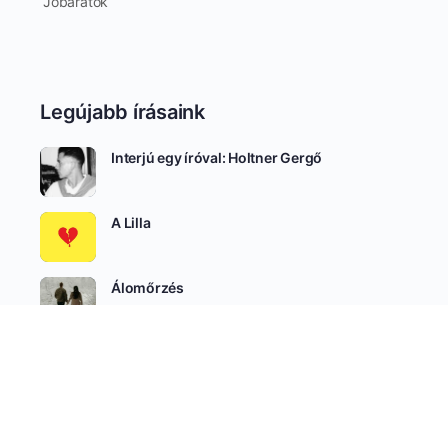
Jóbarátok
Legújabb írásaink
Interjú egy íróval: Holtner Gergő
A Lilla
Álomőrzés
SEE ALL