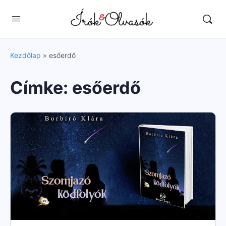
Kezdőlap
»
esőerdő
Címke:
esőerdő