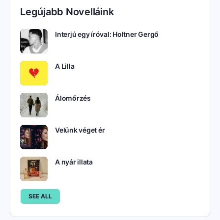
Legújabb Novelláink
Interjú egy íróval: Holtner Gergő
A Lilla
Álomőrzés
Velünk véget ér
A nyár illata
SEE ALL