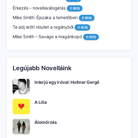
Érkezés – novellaválogatás
(1 880)
Mike Smith: Éjszaka a temetőben
(1 868)
Te adj erőt! részlet a regényből
(1 829)
Mike Smith – Savage a magánkopó
(1 605)
Legújabb Novelláink
Interjú egy íróval: Holtner Gergő
A Lilla
Álomőrzés