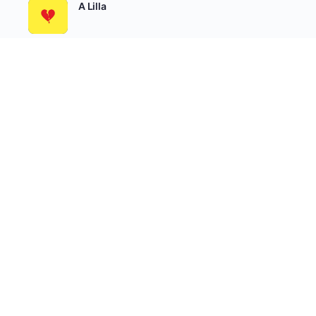
A Lilla
Álomőrzés
SEE ALL
Író-Olvasó Csoportok
AKTÍV
LEGÚJABB
NÉPSZERŰ
Felnőtteknek írunk
aktív 2 hetek óta
Béta Olvasók
aktív 3 hetek óta