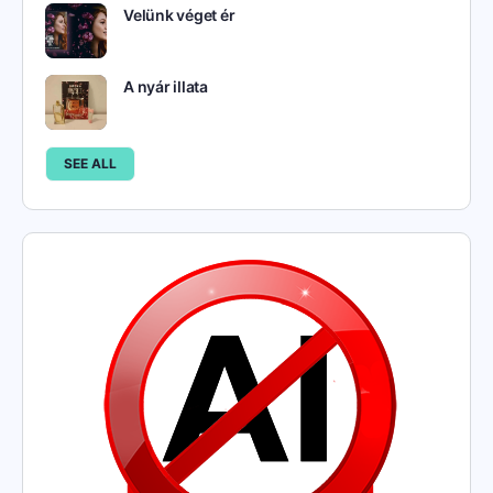
Velünk véget ér
A nyár illata
SEE ALL