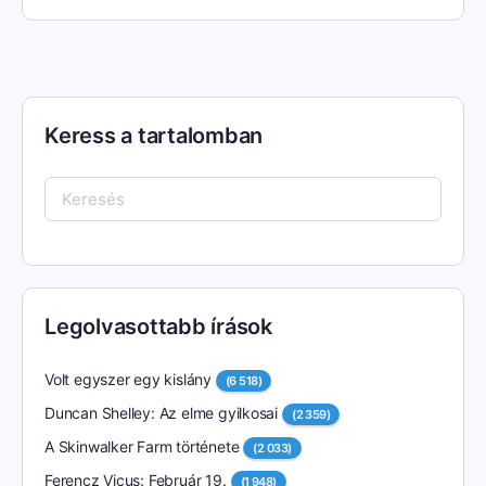
Keress a tartalomban
Keresés:
Legolvasottabb írások
Volt egyszer egy kislány
(6 518)
Duncan Shelley: Az elme gyilkosai
(2 359)
A Skinwalker Farm története
(2 033)
Ferencz Vicus: Február 19.
(1 948)