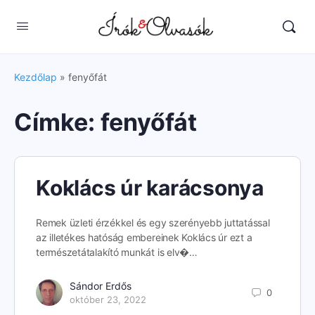
Kezdőlap
»
fenyőfát
Címke:
fenyőfát
Koklács úr karácsonya
Remek üzleti érzékkel és egy szerényebb juttatással
az illetékes hatóság embereinek Koklács úr ezt a
természetátalakító munkát is elv�…
Sándor Erdős
0
október 23, 2022