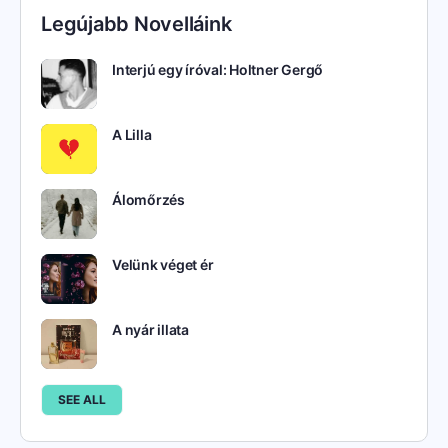
Legújabb Novelláink
Interjú egy íróval: Holtner Gergő
A Lilla
Álomőrzés
Velünk véget ér
A nyár illata
SEE ALL