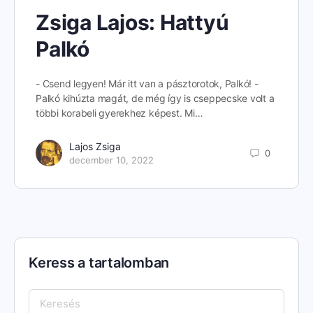
Zsiga Lajos: Hattyú
Palkó
- Csend legyen! Már itt van a pásztorotok, Palkó! -
Palkó kihúzta magát, de még így is cseppecske volt a
többi korabeli gyerekhez képest. Mi…
Lajos Zsiga
0
december 10, 2022
Keress a tartalomban
Keresés: