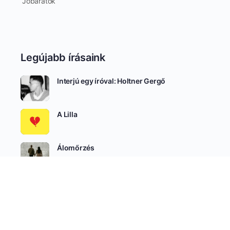
Jóbarátok
Legújabb írásaink
Interjú egy íróval: Holtner Gergő
A Lilla
Álomőrzés
SEE ALL