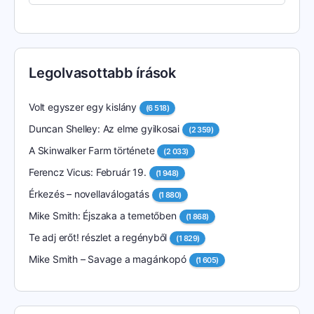
Legolvasottabb írások
Volt egyszer egy kislány
(6 518)
Duncan Shelley: Az elme gyilkosai
(2 359)
A Skinwalker Farm története
(2 033)
Ferencz Vicus: Február 19.
(1 948)
Érkezés – novellaválogatás
(1 880)
Mike Smith: Éjszaka a temetőben
(1 868)
Te adj erőt! részlet a regényből
(1 829)
Mike Smith – Savage a magánkopó
(1 605)