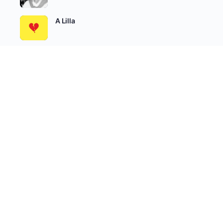
A Lilla
Álomőrzés
SEE ALL
Író-Olvasó Csoportok
AKTÍV
LEGÚJABB
NÉPSZERŰ
Felnőtteknek írunk
aktív 2 hetek óta
Béta Olvasók