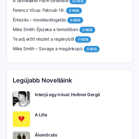
A Skinwalker Farm története
(2 033)
Ferencz Vicus: Február 19.
(1 948)
Érkezés – novellaválogatás
(1 880)
Mike Smith: Éjszaka a temetőben
(1 868)
Te adj erőt! részlet a regényből
(1 829)
Mike Smith – Savage a magánkopó
(1 605)
Legújabb Novelláink
Interjú egy íróval: Holtner Gergő
A Lilla
Álomőrzés