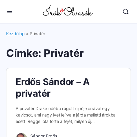
Kezdőlap
»
Privatér
Címke:
Privatér
Erdős Sándor – A
privatér
A privatér Drake odébb rúgott cipője orrával egy
kavicsot, ami nagy ívet leírva a járda melletti árokba
esett. Reggel óta törte a fejét, milyen új…
Sándor Erdős