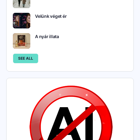
Velünk véget ér
A nyár illata
SEE ALL