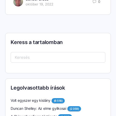
0
október 19, 2022
Keress a tartalomban
Keresés:
Legolvasottabb írások
Volt egyszer egy kislány
(6 518)
Duncan Shelley: Az elme gyilkosai
(2 359)