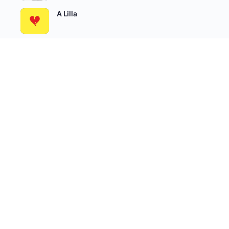
A Lilla
Álomőrzés
SEE ALL
Író-Olvasó Csoportok
AKTÍV
LEGÚJABB
NÉPSZERŰ
Felnőtteknek írunk
aktív 2 hetek óta
Béta Olvasók
aktív 3 hetek óta