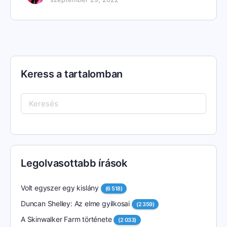
Keress a tartalomban
Keresés:
Legolvasottabb írások
Volt egyszer egy kislány
(6 518)
Duncan Shelley: Az elme gyilkosai
(2 359)
A Skinwalker Farm története
(2 033)