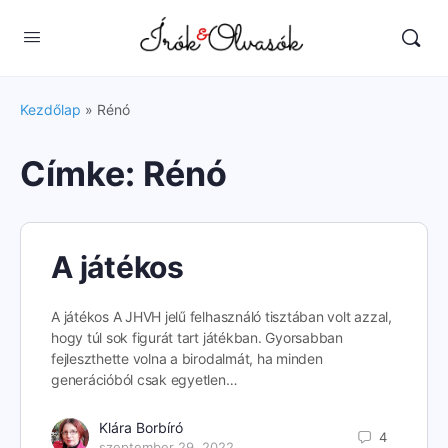
Kezdőlap
»
Rénó
Címke:
Rénó
A játékos
A játékos A JHVH jelű felhasználó tisztában volt azzal,
hogy túl sok figurát tart játékban. Gyorsabban
fejleszthette volna a birodalmát, ha minden
generációból csak egyetlen…
Klára Borbíró
4
szeptember 29, 2022