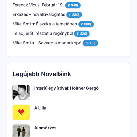
Ferencz Vicus: Február 19.
(1 948)
Érkezés – novellaválogatás
(1 880)
Mike Smith: Éjszaka a temetőben
(1 868)
Te adj erőt! részlet a regényből
(1 829)
Mike Smith – Savage a magánkopó
(1 605)
Legújabb Novelláink
Interjú egy íróval: Holtner Gergő
A Lilla
Álomőrzés