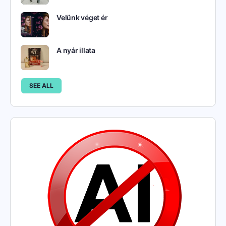
Velünk véget ér
A nyár illata
SEE ALL