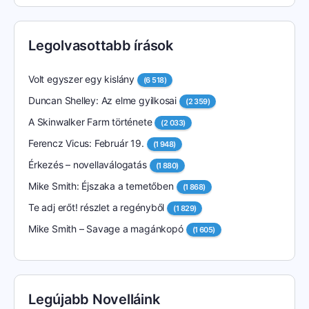
Legolvasottabb írások
Volt egyszer egy kislány
(6 518)
Duncan Shelley: Az elme gyilkosai
(2 359)
A Skinwalker Farm története
(2 033)
Ferencz Vicus: Február 19.
(1 948)
Érkezés – novellaválogatás
(1 880)
Mike Smith: Éjszaka a temetőben
(1 868)
Te adj erőt! részlet a regényből
(1 829)
Mike Smith – Savage a magánkopó
(1 605)
Legújabb Novelláink