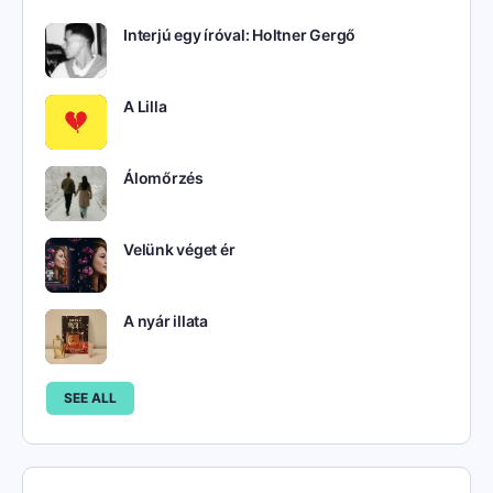
Interjú egy íróval: Holtner Gergő
A Lilla
Álomőrzés
Velünk véget ér
A nyár illata
SEE ALL