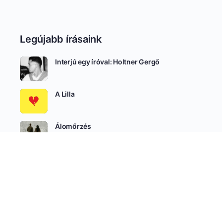
Legújabb írásaink
Interjú egy íróval: Holtner Gergő
A Lilla
Álomőrzés
SEE ALL
Író-Olvasó Csoportok