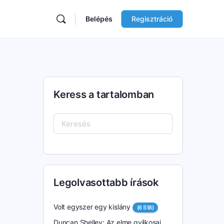
Belépés
Regisztráció
Keress a tartalomban
Keresés:
Legolvasottabb írások
Volt egyszer egy kislány
(6 518)
Duncan Shelley: Az elme gyilkosai