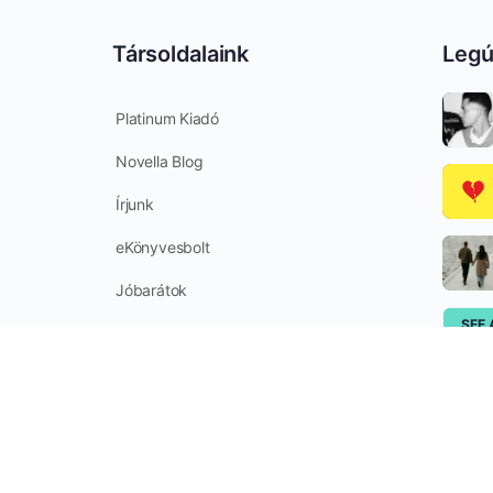
Társoldalaink
Legú
Platinum Kiadó
Novella Blog
Írjunk
eKönyvesbolt
Jóbarátok
SEE 