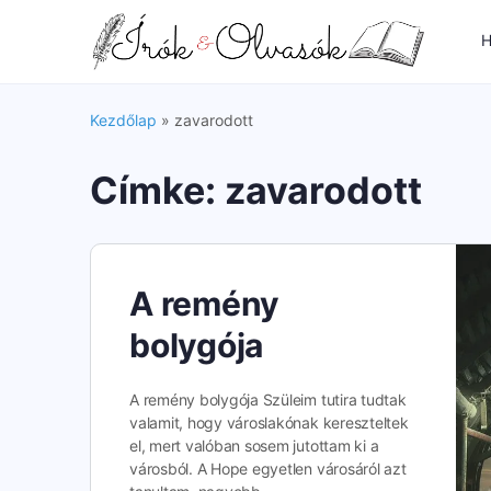
H
Kezdőlap
»
zavarodott
Címke:
zavarodott
A remény
bolygója
A remény bolygója Szüleim tutira tudtak
valamit, hogy városlakónak kereszteltek
el, mert valóban sosem jutottam ki a
városból. A Hope egyetlen városáról azt