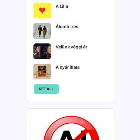
A Lilla
Álomőrzés
Velünk véget ér
A nyár illata
SEE ALL