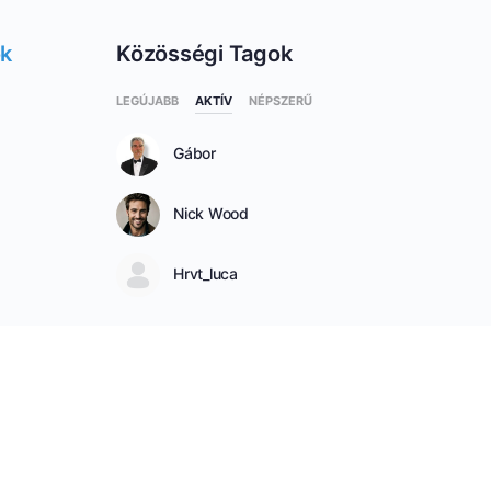
ok
Közösségi Tagok
LEGÚJABB
AKTÍV
NÉPSZERŰ
Gábor
Nick Wood
Hrvt_luca
SEE ALL