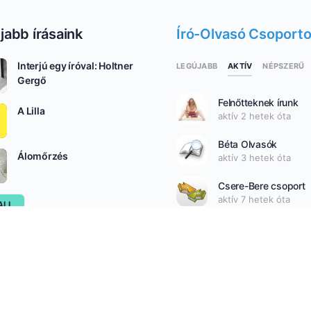
jabb írásaink
Író-Olvasó Csoport
Interjú egy íróval: Holtner
AKTÍV
LEGÚJABB
NÉPSZERŰ
Gergő
Felnőtteknek írunk
A Lilla
aktív 2 hetek óta
Béta Olvasók
Álomőrzés
aktív 3 hetek óta
Csere-Bere csoport
aktív 7 hetek óta
ALL
SEE ALL