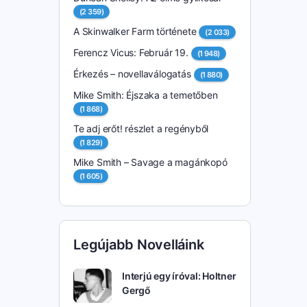
(2 359)
A Skinwalker Farm története
(2 033)
Ferencz Vicus: Február 19.
(1 948)
Érkezés – novellaválogatás
(1 880)
Mike Smith: Éjszaka a temetőben
(1 868)
Te adj erőt! részlet a regényből
(1 829)
Mike Smith – Savage a magánkopó
(1 605)
Legújabb Novelláink
Interjú egy íróval: Holtner
Gergő