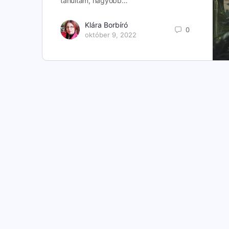
tanultam, nagyobb…
Klára Borbíró
0
október 9, 2022