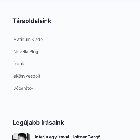
Társoldalaink
Platinum Kiadó
Novella Blog
Írjunk
eKönyvesbolt
Jóbarátok
Legújabb írásaink
Interjú egy íróval: Holtner Gergő