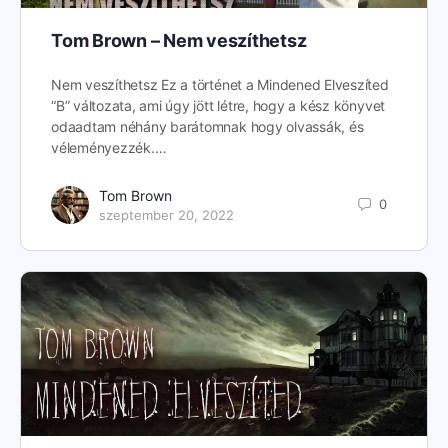
Tom Brown – Nem veszíthetsz
Nem veszíthetsz Ez a történet a Mindened Elveszíted
“B” változata, ami úgy jött létre, hogy a kész könyvet
odaadtam néhány barátomnak hogy olvassák, és
véleményezzék.…
Tom Brown
0
szeptember 20, 2022