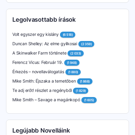
Legolvasottabb írások
Volt egyszer egy kislány
(6 518)
Duncan Shelley: Az elme gyilkosai
(2 359)
A Skinwalker Farm története
(2 033)
Ferencz Vicus: Február 19.
(1 948)
Érkezés – novellaválogatás
(1 880)
Mike Smith: Éjszaka a temetőben
(1 868)
Te adj erőt! részlet a regényből
(1 829)
Mike Smith – Savage a magánkopó
(1 605)
Legújabb Novelláink