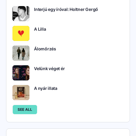
Interjú egy íróval: Holtner Gergő
A Lilla
Álomőrzés
Velünk véget ér
A nyár illata
SEE ALL