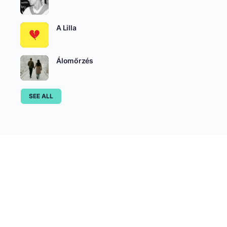
A Lilla
Álomőrzés
SEE ALL
Író-Olvasó Csoportok
AKTÍV
LEGÚJABB
NÉPSZERŰ
Felnőtteknek írunk
aktív 2 hetek óta