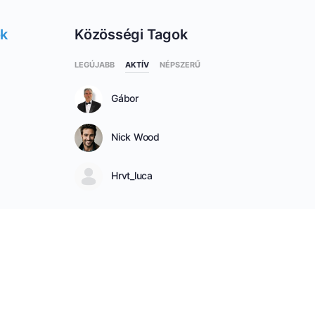
ok
Közösségi Tagok
LEGÚJABB
AKTÍV
NÉPSZERŰ
Gábor
Nick Wood
Hrvt_luca
SEE ALL