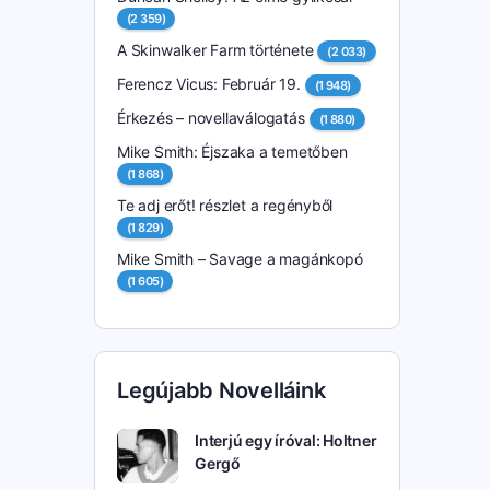
(2 359)
A Skinwalker Farm története
(2 033)
Ferencz Vicus: Február 19.
(1 948)
Érkezés – novellaválogatás
(1 880)
Mike Smith: Éjszaka a temetőben
(1 868)
Te adj erőt! részlet a regényből
(1 829)
Mike Smith – Savage a magánkopó
(1 605)
Legújabb Novelláink
Interjú egy íróval: Holtner
Gergő