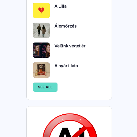
A Lilla
Álomőrzés
Velünk véget ér
A nyár illata
SEE ALL