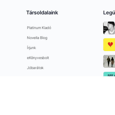
Társoldalaink
Legú
Platinum Kiadó
Novella Blog
Írjunk
eKönyvesbolt
Jóbarátok
SEE 