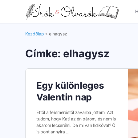
H
Kezdőlap
»
elhagysz
Címke:
elhagysz
Egy különleges
Valentin nap
Ettől a felismeréstől zavarba jöttem. Azt
tudom, hogy Kati az én párom, és nem is
akarom lecserélni. De mi van Ildikóval? Ő
is pont annyira …