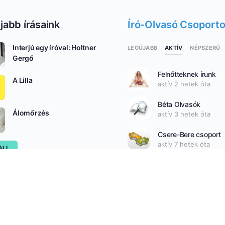
jabb írásaink
Író-Olvasó Csoport
Interjú egy íróval: Holtner
AKTÍV
LEGÚJABB
NÉPSZERŰ
Gergő
Felnőtteknek írunk
A Lilla
aktív 2 hetek óta
Béta Olvasók
Álomőrzés
aktív 3 hetek óta
Csere-Bere csoport
aktív 7 hetek óta
ALL
SEE ALL