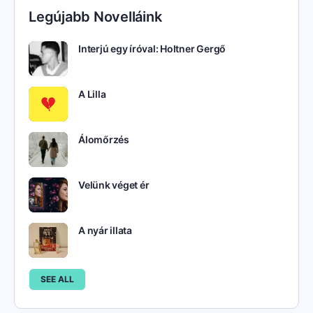
Legújabb Novelláink
Interjú egy íróval: Holtner Gergő
A Lilla
Álomőrzés
Velünk véget ér
A nyár illata
SEE ALL