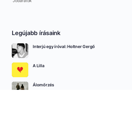
Jóbarátok
Legújabb írásaink
Interjú egy íróval: Holtner Gergő
A Lilla
Álomőrzés
SEE ALL