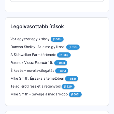
Legolvasottabb írások
Volt egyszer egy kislány
(6 518)
Duncan Shelley: Az elme gyilkosai
(2 359)
A Skinwalker Farm története
(2 033)
Ferencz Vicus: Február 19.
(1 948)
Érkezés – novellaválogatás
(1 880)
Mike Smith: Éjszaka a temetőben
(1 868)
Te adj erőt! részlet a regényből
(1 829)
Mike Smith – Savage a magánkopó
(1 605)