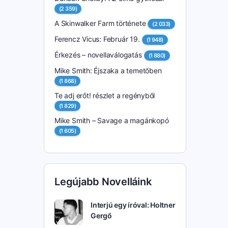
(2 359)
A Skinwalker Farm története
(2 033)
Ferencz Vicus: Február 19.
(1 948)
Érkezés – novellaválogatás
(1 880)
Mike Smith: Éjszaka a temetőben
(1 868)
Te adj erőt! részlet a regényből
(1 829)
Mike Smith – Savage a magánkopó
(1 605)
Legújabb Novelláink
Interjú egy íróval: Holtner
Gergő