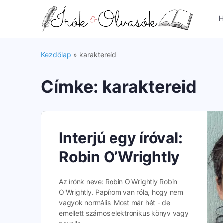
H
Kezdőlap
»
karaktereid
Címke:
karaktereid
Interjú egy íróval:
Robin O’Wrightly
Az írónk neve: Robin O'Wrightly Robin
O'Wrightly. Papírom van róla, hogy nem
vagyok normális. Most már hét - de
emellett számos elektronikus könyv vagy