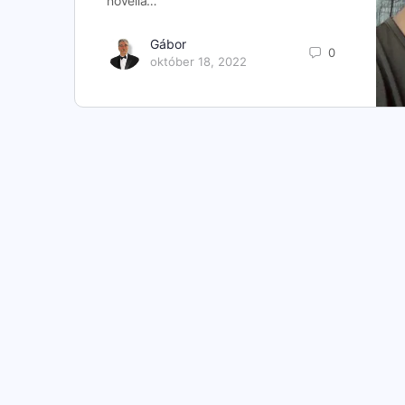
novella…
Gábor
0
október 18, 2022