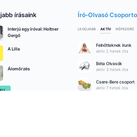
jabb írásaink
Író-Olvasó Csoport
Interjú egy íróval: Holtner
AKTÍV
LEGÚJABB
NÉPSZERŰ
Gergő
Felnőtteknek írunk
A Lilla
aktív 2 hetek óta
Béta Olvasók
Álomőrzés
aktív 3 hetek óta
Csere-Bere csoport
aktív 7 hetek óta
ALL
SEE ALL