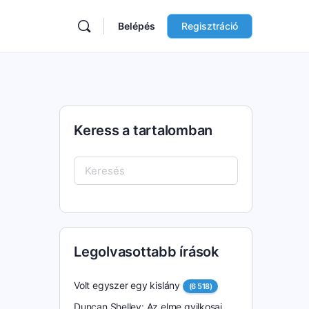
Belépés
Regisztráció
Keress a tartalomban
Keresés:
Legolvasottabb írások
Volt egyszer egy kislány
(6 518)
Duncan Shelley: Az elme gyilkosai