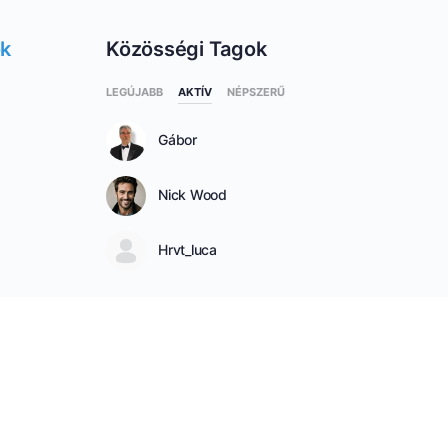
ok
Közösségi Tagok
LEGÚJABB
AKTÍV
NÉPSZERŰ
Gábor
Nick Wood
Hrvt_luca
SEE ALL