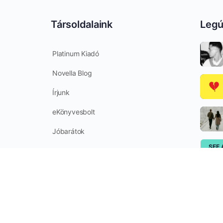
Társoldalaink
Legú
Platinum Kiadó
Novella Blog
Írjunk
eKönyvesbolt
Jóbarátok
SEE 