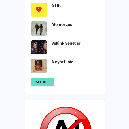
A Lilla
Álomőrzés
Velünk véget ér
A nyár illata
SEE ALL