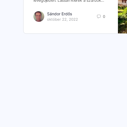
levegőjében. Lassan kiérek a szurdok…
Sándor Erdős
0
október 22, 2022