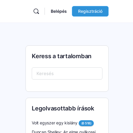
Belépés
Regisztráció
Keress a tartalomban
Keresés:
Legolvasottabb írások
Volt egyszer egy kislány
(6 518)
Duncan Shelley: Az elme gyilkosai