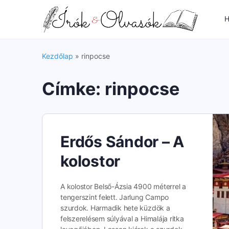
H
Kezdőlap
»
rinpocse
Címke:
rinpocse
Erdős Sándor – A
kolostor
A kolostor Belső-Ázsia 4900 méterrel a
tengerszint felett. Jarlung Campo
szurdok. Harmadik hete küzdök a
felszerelésem súlyával a Himalája ritka