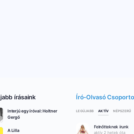
jabb írásaink
Író-Olvasó Csoport
Interjú egy íróval: Holtner
AKTÍV
LEGÚJABB
NÉPSZERŰ
Gergő
Felnőtteknek írunk
A Lilla
aktív 2 hetek óta