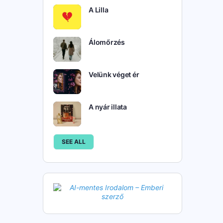
A Lilla
Álomőrzés
Velünk véget ér
A nyár illata
SEE ALL