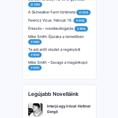
(2 359)
A Skinwalker Farm története
(2 033)
Ferencz Vicus: Február 19.
(1 948)
Érkezés – novellaválogatás
(1 880)
Mike Smith: Éjszaka a temetőben
(1 868)
Te adj erőt! részlet a regényből
(1 829)
Mike Smith – Savage a magánkopó
(1 605)
Legújabb Novelláink
Interjú egy íróval: Holtner
Gergő