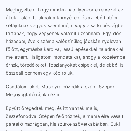
Megfigyeltem, hogy minden nap ilyenkor erre vezet az
útjuk. Talán itt laknak a környéken, és az ebéd utáni
sétájuknak vagyok szemtanúja. Vagy a sarki pékségbe
tartanak, hogy vegyenek valamit uzsonnára. Egy idős
házaspár, éveik száma valószínűleg jócskán nyolcvan
fölött, egymásba karolva, lassú lépésekkel haladnak el
mellettem. Hallgatom mondataikat, ahogy a közelembe
érnek, töredékeket, foszlányokat csípek el, de ebből is
összeáll bennem egy kép róluk.
Csodálom őket. Mosolyra húzódik a szám. Szépek.
Megnyugtató rájuk nézni.
Együtt öregedtek meg, és itt vannak ma is,
összefonódva. Szépen felöltöznek, a mama élre vasalt
pantalló nadrágban, kis szürke szövetkabátban. Cuki