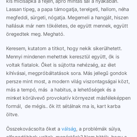
kis micisapka a fején, apró mintás sál a nyakában.
Lassan tipeg, a papa támogatja, terelgeti, hallom, néha
megfeddi, sürgeti, nógatja. Megemeli a hangját, hiszen
hallásuk már nem tökéletes, de együtt mennek, együtt
öregedtek meg. Megható.
Keresem, kutatom a titkot, hogy nekik sikerülhetett.
Mennyi mindenen mehettek keresztül együtt, ők is
voltak fiatalok. Őket is sújtotta nehézség, az élet
kihívásai, megpróbáltatások sora. Más jellegű gondok
persze mint most, a modern világ viszontagságai közt,
más a tempó, más a habitus, a lehetőségek és a
minket körülvevő provokatív környezet másféleképpen
formál, de mégis.. ők itt sétálnak ma is, kart karba
öltve.
Összekovácsolta őket a
válság
, a problémák súlya,
elfogadóbbak voltak, megértőek? Nem hitték, hogy a