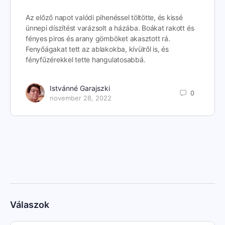
Az előző napot valódi pihenéssel töltötte, és kissé
ünnepi díszítést varázsolt a házába. Boákat rakott és
fényes piros és arany gömböket akasztott rá.
Fenyőágakat tett az ablakokba, kívülről is, és
fényfűzérekkel tette hangulatosabbá.
Istvánné Garajszki
0
november 28, 2022
Válaszok