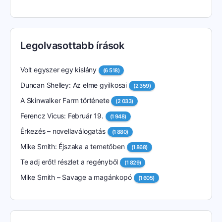
Legolvasottabb írások
Volt egyszer egy kislány
(6 518)
Duncan Shelley: Az elme gyilkosai
(2 359)
A Skinwalker Farm története
(2 033)
Ferencz Vicus: Február 19.
(1 948)
Érkezés – novellaválogatás
(1 880)
Mike Smith: Éjszaka a temetőben
(1 868)
Te adj erőt! részlet a regényből
(1 829)
Mike Smith – Savage a magánkopó
(1 605)