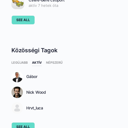
aktív 7 hetek óta
SEE ALL
Közösségi Tagok
LEGÚJABB
AKTÍV
NÉPSZERŰ
Gábor
Nick Wood
Hrvt_luca
SEE ALL