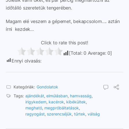
időtálló szeretetük tengerében.
Magam elé veszem a gépemet, bekapcsolom…. aztán
írni kezdek…
Click to rate this post!
[Total:
0
Average:
0
]
Ennyi olvasás:
1057
Kategóriák:
Gondolatok
Tags:
ajándékát
,
elmúlásban
,
hamvasság
,
irigykedem
,
kacérok
,
kibékültek
,
megható
,
megpróbáltatások
,
ragyogást
,
szerencséjük
,
tűrtek
,
válság