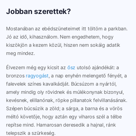
Jobban szerettek?
Mostanában az ebédszüneteimet itt töltöm a parkban.
Jó az idő, kihasználom. Nem engedhetem, hogy
kiszökjön a kezem közül, hiszen nem sokáig adatik
meg mindez.
Élvezem még egy kicsit az
ősz
utolsó ajándékát: a
bronzos
ragyogást
, a nap enyhén melengető fényét, a
falevelek színes kavalkádját. Búcsúzom a nyártól,
amely mindig oly rövidnek és múlékonynak bizonyul,
kevésnek, elillanónak, röpke pillanatok felvillanásának.
Szépen búcsúzik a zöld; a sárga, a barna és a vörös
méltó követője, hogy aztán egy viharos szél a télbe
repítse mind. Hamarosan deresedik a hajnal, ránk
telepszik a szürkeség.