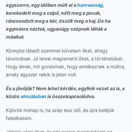
egyszerre, egy időben múlt el a
hamvasság
,
kerekedett meg a csípő, nőtt meg a pocak,
ráncosodott meg a bőr, őszült meg a haj. De ha
egymásra néztek, ugyanúgy szépnek látták a
másikat.
Könnybe lábadt szemmel követem őket, ahogy
távolodnak. Jó lenne megismerni őket, a történetüket.
Hogy élnek, mit gondolnak, hogy emlékeznek a múltra,
amely egyszer nekik is jelen volt.
És a jövőjük? Nem lehet kérdés, egyfelé vezet az is, a
közös
elmúlásban
is összekapcsolódva.
Kijövök holnap is, ha szép lesz idő, és újra beléjük
feledkezem.
Jólesik várni őket, és pár percig megmártózni az