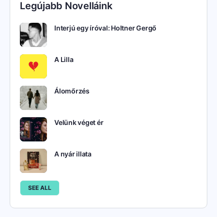
Legújabb Novelláink
Interjú egy íróval: Holtner Gergő
A Lilla
Álomőrzés
Velünk véget ér
A nyár illata
SEE ALL