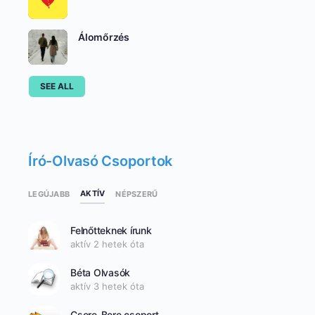
Álomőrzés
SEE ALL
Író-Olvasó Csoportok
AKTÍV
LEGÚJABB
NÉPSZERŰ
Felnőtteknek írunk
aktív 2 hetek óta
Béta Olvasók
aktív 3 hetek óta
Csere-Bere csoport