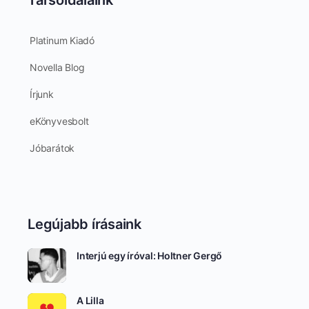
Társoldalaink
Platinum Kiadó
Novella Blog
Írjunk
eKönyvesbolt
Jóbarátok
Legújabb írásaink
Interjú egy íróval: Holtner Gergő
A Lilla