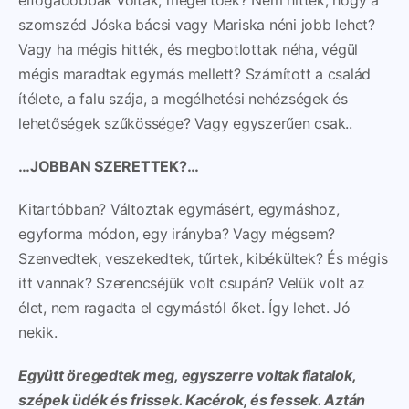
szomszéd Jóska bácsi vagy Mariska néni jobb lehet?
Vagy ha mégis hitték, és megbotlottak néha, végül
mégis maradtak egymás mellett? Számított a család
ítélete, a falu szája, a megélhetési nehézségek és
lehetőségek szűkössége? Vagy egyszerűen csak..
…JOBBAN SZERETTEK?…
Kitartóbban? Változtak egymásért, egymáshoz,
egyforma módon, egy irányba? Vagy mégsem?
Szenvedtek, veszekedtek, tűrtek, kibékültek? És mégis
itt vannak? Szerencséjük volt csupán? Velük volt az
élet, nem ragadta el egymástól őket. Így lehet. Jó
nekik.
Együtt öregedtek meg, egyszerre voltak fiatalok,
szépek üdék és frissek. Kacérok, és fessek. Aztán