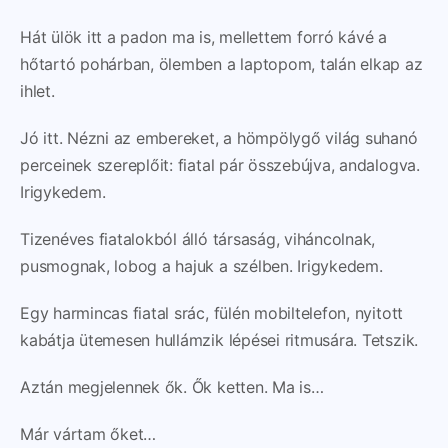
Hát ülök itt a padon ma is, mellettem forró kávé a
hőtartó pohárban, ölemben a laptopom, talán elkap az
ihlet.
Jó itt. Nézni az embereket, a hömpölygő világ suhanó
perceinek szereplőit: fiatal pár összebújva, andalogva.
Irigykedem.
Tizenéves fiatalokból álló társaság, viháncolnak,
pusmognak, lobog a hajuk a szélben. Irigykedem.
Egy harmincas fiatal srác, fülén mobiltelefon, nyitott
kabátja ütemesen hullámzik lépései ritmusára. Tetszik.
Aztán megjelennek ők. Ők ketten. Ma is…
Már vártam őket…