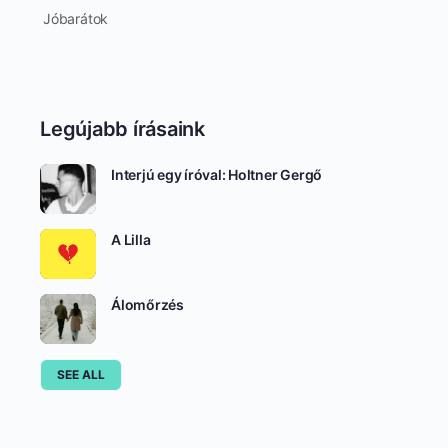
Jóbarátok
Legújabb írásaink
Interjú egy íróval: Holtner Gergő
A Lilla
Álomőrzés
SEE ALL