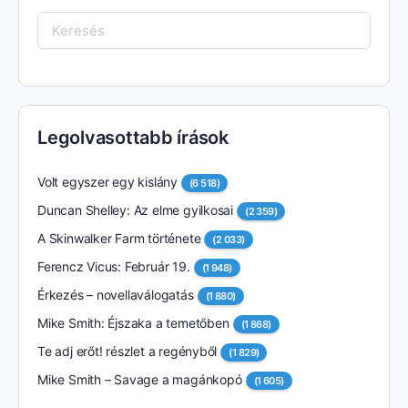
Keresés:
Legolvasottabb írások
Volt egyszer egy kislány
(6 518)
Duncan Shelley: Az elme gyilkosai
(2 359)
A Skinwalker Farm története
(2 033)
Ferencz Vicus: Február 19.
(1 948)
Érkezés – novellaválogatás
(1 880)
Mike Smith: Éjszaka a temetőben
(1 868)
Te adj erőt! részlet a regényből
(1 829)
Mike Smith – Savage a magánkopó
(1 605)