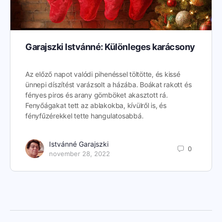
Garajszki Istvánné: Különleges karácsony
Az előző napot valódi pihenéssel töltötte, és kissé
ünnepi díszítést varázsolt a házába. Boákat rakott és
fényes piros és arany gömböket akasztott rá.
Fenyőágakat tett az ablakokba, kívülről is, és
fényfűzérekkel tette hangulatosabbá.
Istvánné Garajszki
0
november 28, 2022