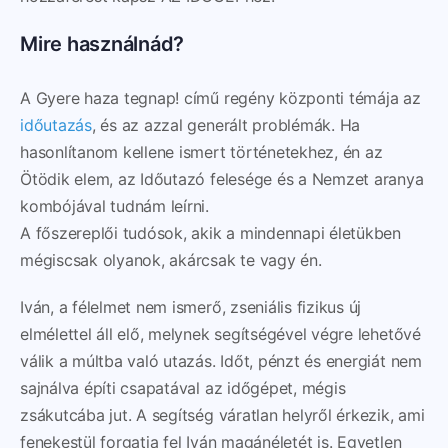
Mire használnád?
A Gyere haza tegnap! című regény központi témája az
időutazás
, és az azzal generált problémák. Ha
hasonlítanom kellene ismert történetekhez, én az
Ötödik elem, az Időutazó felesége és a Nemzet aranya
kombójával tudnám leírni.
A főszereplői tudósok, akik a mindennapi életükben
mégiscsak olyanok, akárcsak te vagy én.
Iván, a félelmet nem ismerő, zseniális fizikus új
elmélettel áll elő, melynek segítségével végre lehetővé
válik a múltba való utazás. Időt, pénzt és energiát nem
sajnálva építi csapatával az időgépet, mégis
zsákutcába jut. A segítség váratlan helyről érkezik, ami
fenekestül forgatja fel Iván magánéletét is. Egyetlen