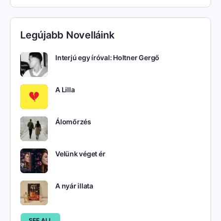
Legújabb Novelláink
Interjú egy íróval: Holtner Gergő
A Lilla
Álomőrzés
Velünk véget ér
A nyár illata
SEE ALL