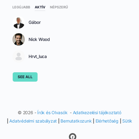
LEGÚJABB
AKTÍV
NÉPSZERŰ
Gábor
Nick Wood
Hrvt_luca
SEE ALL
© 2026 -
Írók és Olvasók
-
Adatkezelési tájékoztató
|
Adatvédelmi szabályzat
|
Bemutatkozunk
|
Elérhetőség
|
Sütik