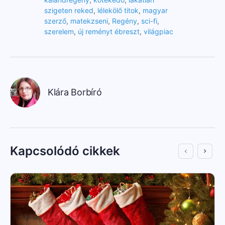
szigeten reked
,
lélekölő titok
,
magyar
szerző
,
matekzseni
,
Regény
,
sci-fi
,
szerelem
,
új reményt ébreszt
,
világpiac
Klára Borbíró
Kapcsolódó cikkek