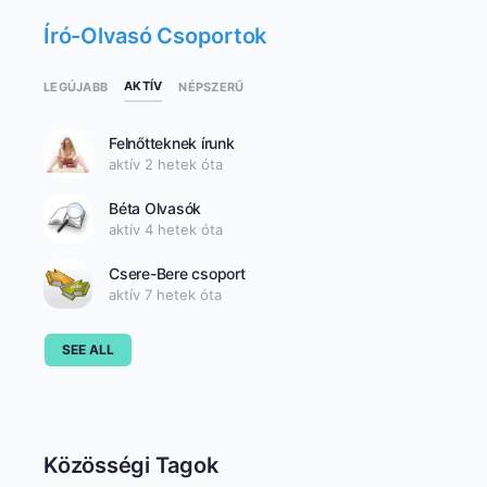
Író-Olvasó Csoportok
AKTÍV
LEGÚJABB
NÉPSZERŰ
Felnőtteknek írunk
aktív 2 hetek óta
Béta Olvasók
aktív 4 hetek óta
Csere-Bere csoport
aktív 7 hetek óta
SEE ALL
Közösségi Tagok