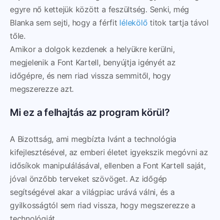
egyre nő kettejük között a feszültség. Senki, még
Blanka sem sejti, hogy a férfit
lélekölő
titok tartja távol
tőle.
Amikor a dolgok kezdenek a helyükre kerülni,
megjelenik a Font Kartell, benyújtja igényét az
időgépre, és nem riad vissza semmitől, hogy
megszerezze azt.
Mi ez a felhajtás az program körül?
A Bizottság, ami megbízta Ivánt a technológia
kifejlesztésével, az emberi életet igyekszik megóvni az
idősíkok manipulálásával, ellenben a Font Kartell saját,
jóval önzőbb terveket szövöget. Az időgép
segítségével akar a világpiac urává válni, és a
gyilkosságtól sem riad vissza, hogy megszerezze a
technológiát.