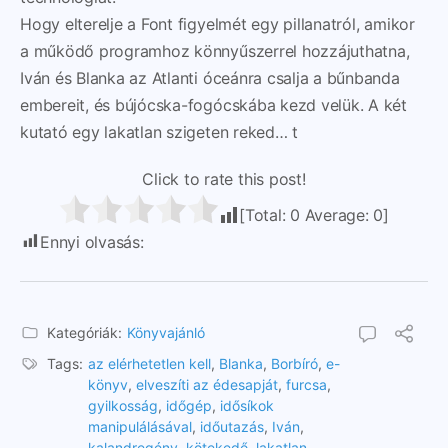
Hogy elterelje a Font figyelmét egy pillanatról, amikor
a működő programhoz könnyűszerrel hozzájuthatna,
Iván és Blanka az Atlanti óceánra csalja a bűnbanda
embereit, és bújócska-fogócskába kezd velük. A két
kutató egy lakatlan szigeten reked… t
Click to rate this post!
[Total:
0
Average:
0
]
Ennyi olvasás:
723
Kategóriák:
Könyvajánló
Tags:
az elérhetetlen kell
,
Blanka
,
Borbíró
,
e-
könyv
,
elveszíti az édesapját
,
furcsa
,
gyilkosság
,
időgép
,
idősíkok
manipulálásával
,
időutazás
,
Iván
,
kalandregény
,
kötekedő
,
lakatlan