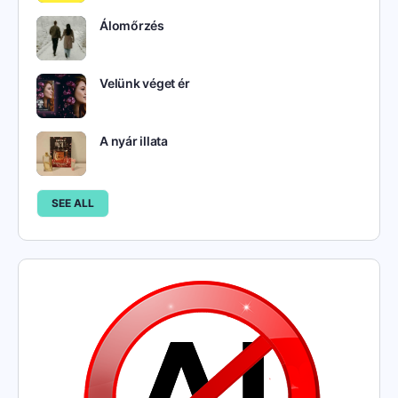
Álomőrzés
Velünk véget ér
A nyár illata
SEE ALL