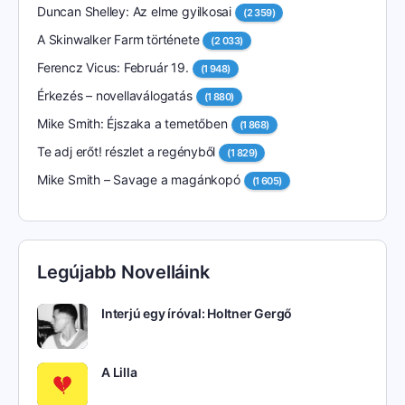
Duncan Shelley: Az elme gyilkosai
(2 359)
A Skinwalker Farm története
(2 033)
Ferencz Vicus: Február 19.
(1 948)
Érkezés – novellaválogatás
(1 880)
Mike Smith: Éjszaka a temetőben
(1 868)
Te adj erőt! részlet a regényből
(1 829)
Mike Smith – Savage a magánkopó
(1 605)
Legújabb Novelláink
Interjú egy íróval: Holtner Gergő
A Lilla