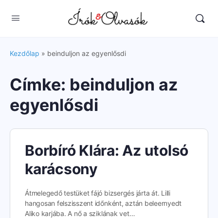
Kezdőlap
»
beinduljon az egyenlősdi
Címke:
beinduljon az
egyenlősdi
Borbíró Klára: Az utolsó
karácsony
Átmelegedő testüket fájó bizsergés járta át. Lilli
hangosan felszisszent időnként, aztán beleernyedt
Aliko karjába. A nő a sziklának vet…