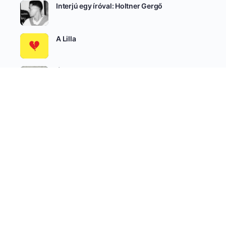
Interjú egy íróval: Holtner Gergő
A Lilla
Álomőrzés
SEE ALL
Író-Olvasó Csoportok
AKTÍV
LEGÚJABB
NÉPSZERŰ
Felnőtteknek írunk
aktív 2 hetek óta