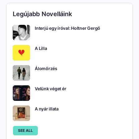
Legújabb Novelláink
Interjú egy íróval: Holtner Gergő
A Lilla
Álomőrzés
Velünk véget ér
A nyár illata
SEE ALL