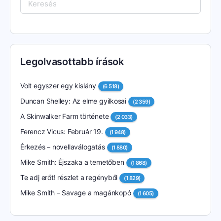
Keresés:
Legolvasottabb írások
Volt egyszer egy kislány
(6 518)
Duncan Shelley: Az elme gyilkosai
(2 359)
A Skinwalker Farm története
(2 033)
Ferencz Vicus: Február 19.
(1 948)
Érkezés – novellaválogatás
(1 880)
Mike Smith: Éjszaka a temetőben
(1 868)
Te adj erőt! részlet a regényből
(1 829)
Mike Smith – Savage a magánkopó
(1 605)