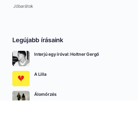
Jóbarátok
Legújabb írásaink
Interjú egy íróval: Holtner Gergő
A Lilla
Álomőrzés
SEE ALL