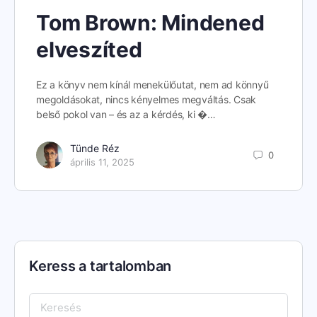
Tom Brown: Mindened
elveszíted
Ez a könyv nem kínál menekülőutat, nem ad könnyű
megoldásokat, nincs kényelmes megváltás. Csak
belső pokol van – és az a kérdés, ki �…
Tünde Réz
0
április 11, 2025
Keress a tartalomban
Keresés: