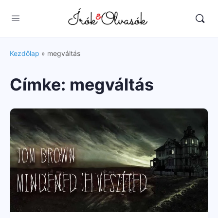
Kezdőlap
»
megváltás
Címke:
megváltás