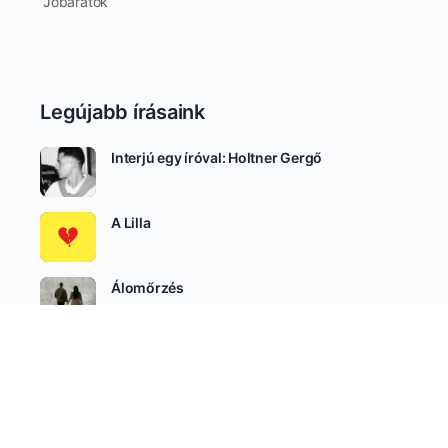
Jóbarátok
Legújabb írásaink
Interjú egy íróval: Holtner Gergő
A Lilla
Álomőrzés
SEE ALL