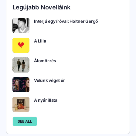
Legújabb Novelláink
Interjú egy íróval: Holtner Gergő
A Lilla
Álomőrzés
Velünk véget ér
A nyár illata
SEE ALL