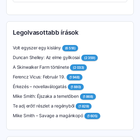
Legolvasottabb írások
Volt egyszer egy kislány
(6 518)
Duncan Shelley: Az elme gyilkosai
(2 359)
A Skinwalker Farm története
(2 033)
Ferencz Vicus: Február 19.
(1 948)
Érkezés – novellaválogatás
(1 880)
Mike Smith: Éjszaka a temetőben
(1 868)
Te adj erőt! részlet a regényből
(1 829)
Mike Smith – Savage a magánkopó
(1 605)