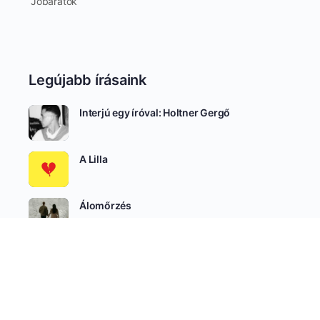
Jóbarátok
Legújabb írásaink
Interjú egy íróval: Holtner Gergő
A Lilla
Álomőrzés
SEE ALL