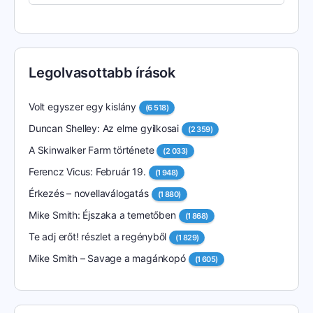
Legolvasottabb írások
Volt egyszer egy kislány
(6 518)
Duncan Shelley: Az elme gyilkosai
(2 359)
A Skinwalker Farm története
(2 033)
Ferencz Vicus: Február 19.
(1 948)
Érkezés – novellaválogatás
(1 880)
Mike Smith: Éjszaka a temetőben
(1 868)
Te adj erőt! részlet a regényből
(1 829)
Mike Smith – Savage a magánkopó
(1 605)