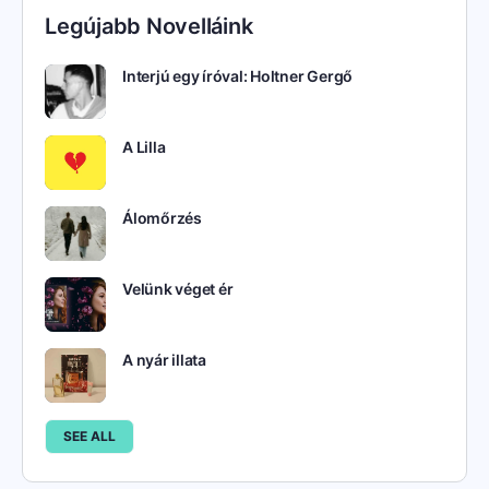
Legújabb Novelláink
Interjú egy íróval: Holtner Gergő
A Lilla
Álomőrzés
Velünk véget ér
A nyár illata
SEE ALL