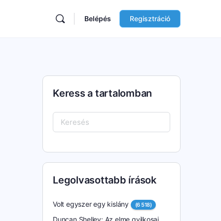
Belépés
Regisztráció
Keress a tartalomban
Keresés:
Legolvasottabb írások
Volt egyszer egy kislány
(6 518)
Duncan Shelley: Az elme gyilkosai