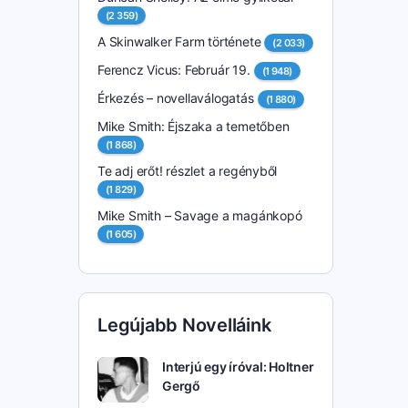
(2 359)
A Skinwalker Farm története
(2 033)
Ferencz Vicus: Február 19.
(1 948)
Érkezés – novellaválogatás
(1 880)
Mike Smith: Éjszaka a temetőben
(1 868)
Te adj erőt! részlet a regényből
(1 829)
Mike Smith – Savage a magánkopó
(1 605)
Legújabb Novelláink
Interjú egy íróval: Holtner
Gergő