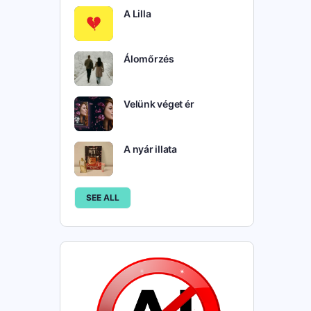
A Lilla
Álomőrzés
Velünk véget ér
A nyár illata
SEE ALL