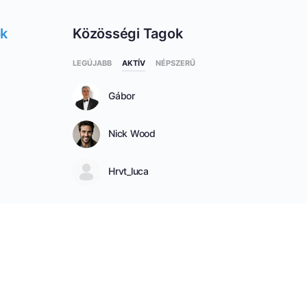
ok
Közösségi Tagok
LEGÚJABB
AKTÍV
NÉPSZERŰ
Gábor
Nick Wood
Hrvt_luca
SEE ALL