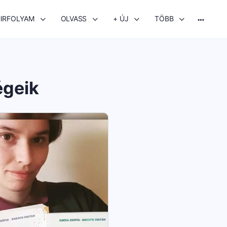
IRFOLYAM
OLVASS
+ ÚJ
TÖBB
More
options
égeik