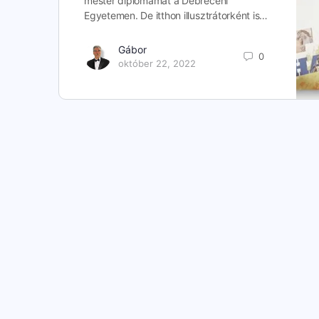
mester diplomámat a Debreceni
Egyetemen. De itthon illusztrátorként is…
Gábor
0
október 22, 2022