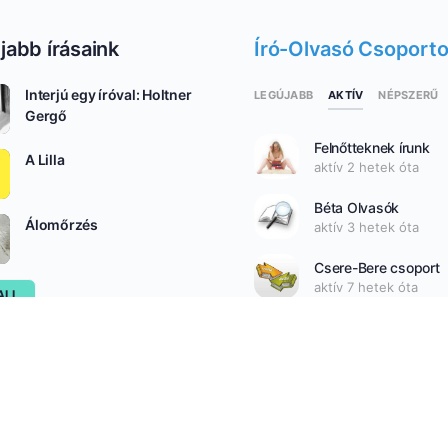
jabb írásaink
Író-Olvasó Csoport
Interjú egy íróval: Holtner
AKTÍV
LEGÚJABB
NÉPSZERŰ
Gergő
Felnőtteknek írunk
A Lilla
aktív 2 hetek óta
Béta Olvasók
Álomőrzés
aktív 3 hetek óta
Csere-Bere csoport
aktív 7 hetek óta
ALL
SEE ALL