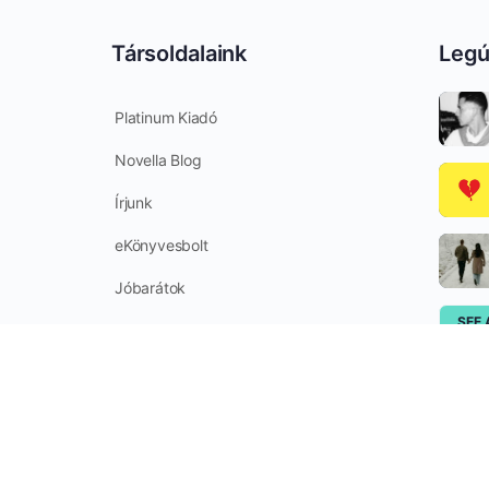
Társoldalaink
Legú
Platinum Kiadó
Novella Blog
Írjunk
eKönyvesbolt
Jóbarátok
SEE 