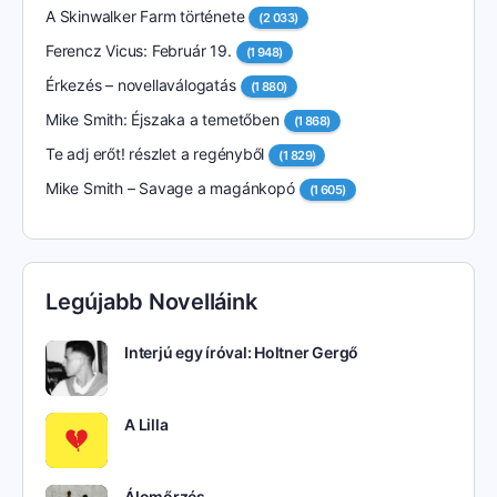
A Skinwalker Farm története
(2 033)
Ferencz Vicus: Február 19.
(1 948)
Érkezés – novellaválogatás
(1 880)
Mike Smith: Éjszaka a temetőben
(1 868)
Te adj erőt! részlet a regényből
(1 829)
Mike Smith – Savage a magánkopó
(1 605)
Legújabb Novelláink
Interjú egy íróval: Holtner Gergő
A Lilla
Álomőrzés