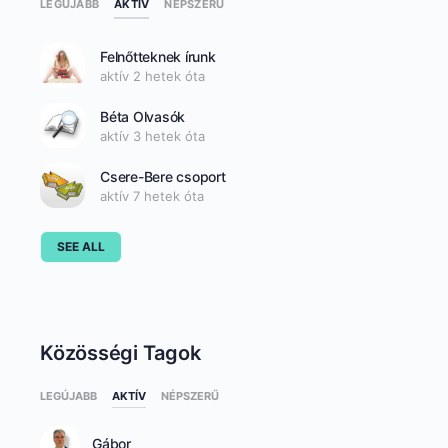
AKTÍV
LEGÚJABB
NÉPSZERŰ
Felnőtteknek írunk
aktív 2 hetek óta
Béta Olvasók
aktív 3 hetek óta
Csere-Bere csoport
aktív 7 hetek óta
SEE ALL
Közösségi Tagok
LEGÚJABB
AKTÍV
NÉPSZERŰ
Gábor