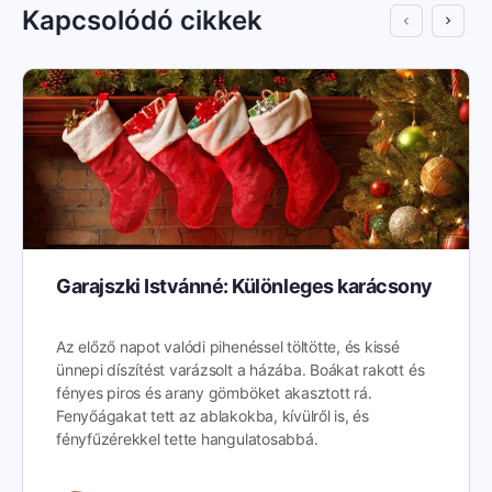
Kapcsolódó cikkek
Garajszki Istvánné: Különleges karácsony
Az előző napot valódi pihenéssel töltötte, és kissé
ünnepi díszítést varázsolt a házába. Boákat rakott és
fényes piros és arany gömböket akasztott rá.
Fenyőágakat tett az ablakokba, kívülről is, és
fényfűzérekkel tette hangulatosabbá.