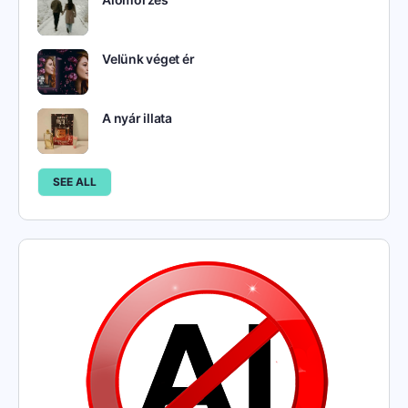
Velünk véget ér
A nyár illata
SEE ALL