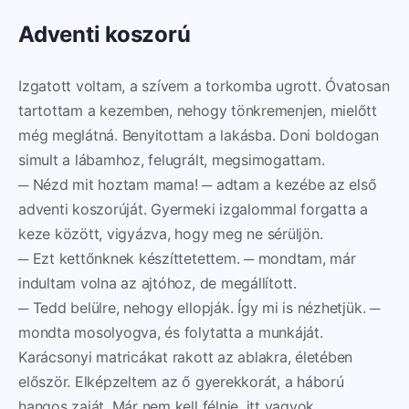
Adventi koszorú
Izgatott voltam, a szívem a torkomba ugrott. Óvatosan
tartottam a kezemben, nehogy tönkremenjen, mielőtt
még meglátná. Benyitottam a lakásba. Doni boldogan
simult a lábamhoz, felugrált, megsimogattam.
─ Nézd mit hoztam mama! ─ adtam a kezébe az első
adventi koszorúját. Gyermeki izgalommal forgatta a
keze között, vigyázva, hogy meg ne sérüljön.
─ Ezt kettőnknek készíttetettem. ─ mondtam, már
indultam volna az ajtóhoz, de megállított.
─ Tedd belülre, nehogy ellopják. Így mi is nézhetjük. ─
mondta mosolyogva, és folytatta a munkáját.
Karácsonyi matricákat rakott az ablakra, életében
először. Elképzeltem az ő gyerekkorát, a háború
hangos zaját. Már nem kell félnie, itt vagyok.