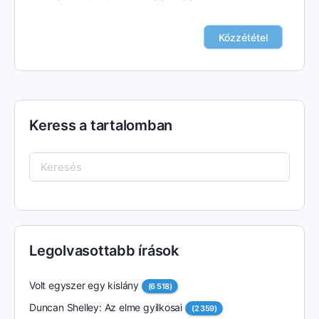
Keress a tartalomban
Keresés:
Legolvasottabb írások
Volt egyszer egy kislány
(6 518)
Duncan Shelley: Az elme gyilkosai
(2 359)