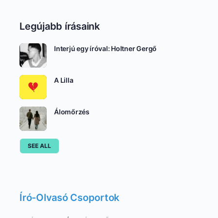
Legújabb írásaink
Interjú egy íróval: Holtner Gergő
A Lilla
Álomőrzés
SEE ALL
Író-Olvasó Csoportok