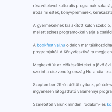
részvételével kulturális programok sokaságá
irodalmi estek, könyvpremierek, kerekaszta
A gyermekeknek kialakított külön szekció
mellett színes programokkal várja a család
A
bookfestival.hu
oldalon már tájékozódha
programjairól. A Könyvfesztiválra megjelen
Megkezdtük az előkészületeket a jövő évi,
szerint a díszvendég ország Hollandia lesz
Szeptember 29-én déltől nyitunk, péntek-s
ingyenesen látogatható valamennyi progr
Szeretettel várunk minden irodalom- és
kö