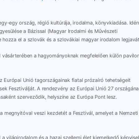
gy-egy ország, régió kultúrája, irodalma, könyvkiadása. Idén
yesülése a Bázissal (Magyar Irodalmi és Művészeti
hozza el a szlovák és a szlovákiai magyar irodalom legjavát
l vásárterében a hagyományoknak megfelelően külön pavilo
z Európai Unió tagországainak fiatal prózaíró tehetségeit
sek Fesztiválját. A rendezvény az Európai Unió 27 országán
ásaként szerveződik, helyszíne az Európa Pont lesz.
 megnyitóval veszi kezdetét a Fesztivál, amelyet a Nemzeti
a világirodalom és a hazai szellemi élet kiemelkedő képvisel