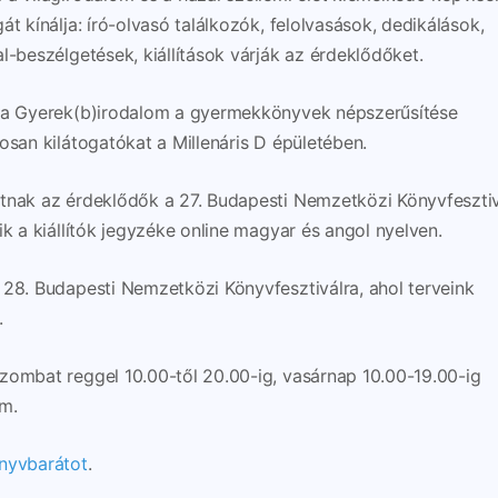
t kínálja: író-olvasó találkozók, felolvasások, dedikálások,
l-beszélgetések, kiállítások várják az érdeklődőket.
, a Gyerek(b)irodalom a gyermekkönyvek népszerűsítése
osan kilátogatókat a Millenáris D épületében.
tnak az érdeklődők a 27. Budapesti Nemzetközi Könyvfeszti
ik a kiállítók jegyzéke online magyar és angol nyelven.
 28. Budapesti Nemzetközi Könyvfesztiválra, ahol terveink
.
zombat reggel 10.00-től 20.00-ig, vasárnap 10.00-19.00-ig
am.
nyvbarátot
.