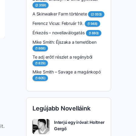
(2 359)
A Skinwalker Farm története
(2 033)
Ferencz Vicus: Február 19.
(1 948)
Érkezés – novellaválogatás
(1 880)
Mike Smith: Éjszaka a temetőben
(1 868)
Te adj erőt! részlet a regényből
(1 829)
Mike Smith – Savage a magánkopó
(1 605)
Legújabb Novelláink
Interjú egy íróval: Holtner
t.
Gergő