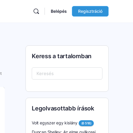
Belépés
Regisztráció
Keress a tartalomban
Keresés:
t
Legolvasottabb írások
Volt egyszer egy kislány
(6 518)
Duncan Shelley: Az elme gyilkosai