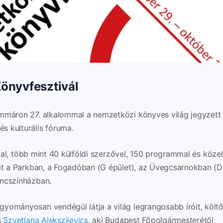
önyvfesztivál
immáron 27. alkalommal a nemzetközi könyves világ jegyzett
s kulturális fóruma.
tóval, több mint 40 külföldi szerzővel, 150 programmal és közel
óit a Parkban, a Fogadóban (G épület), az Üvegcsarnokban (D
áncszínházban.
yományosan vendégül látja a világ legrangosabb íróit, költői
s
Szvetlana Alekszijevics
, aki Budapest Főpolgármesterétől