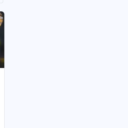
Garajszki Istvánné: Különleges
karácsony
Az előző napot valódi pihenéssel töltötte, és kissé
ünnepi díszítést varázsolt a házába. Boákat rakott
és fényes piros és arany gömböket akasztott rá.
Fenyőágakat tett az ablakokba, kívülről is, és
fényfűzérekkel tette hangulatosabbá.