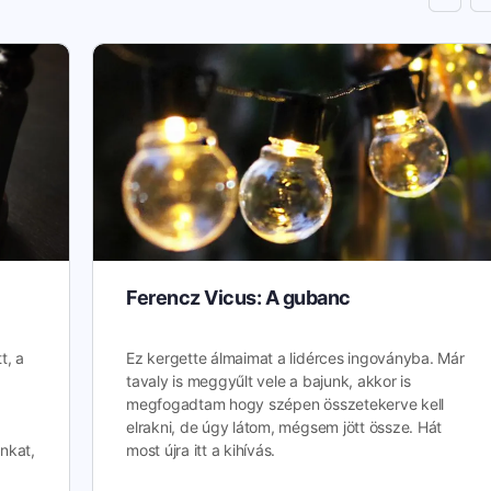
Ferencz Vicus: A gubanc
t, a
Ez kergette álmaimat a lidérces ingoványba. Már
tavaly is meggyűlt vele a bajunk, akkor is
megfogadtam hogy szépen összetekerve kell
elrakni, de úgy látom, mégsem jött össze. Hát
unkat,
most újra itt a kihívás.