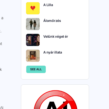
A Lilla
 a
Álomőrzés
.
Velünk véget ér
nt
A nyár illata
ak
SEE ALL
ői