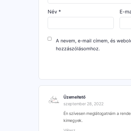
Név
*
E-ma
A nevem, e-mail címem, és webo
hozzászólásomhoz.
Üzemeltető
szeptember 28, 2022
Én szívesen meglátogatnám a rendez
kimegyek.
Válasz