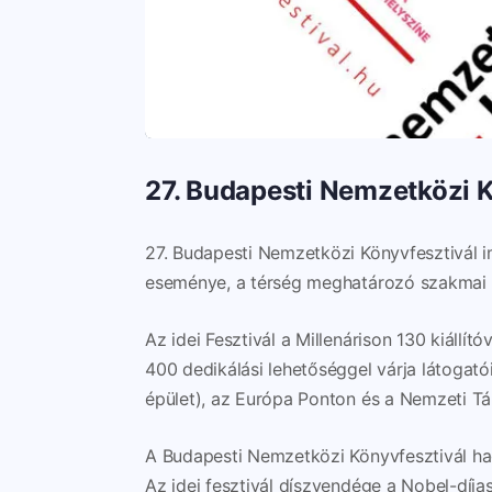
27. Budapesti Nemzetközi K
27. Budapesti Nemzetközi Könyvfesztivál 
eseménye, a térség meghatározó szakmai é
Az idei Fesztivál a Millenárison 130 kiállí
400 dedikálási lehetőséggel várja látogat
épület), az Európa Ponton és a Nemzeti T
A Budapesti Nemzetközi Könyvfesztivál hag
Az idei fesztivál díszvendége a Nobel-díja