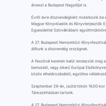
átveszi a Budapest Nagydíjat is.
Évről évre díszvendégként mutatkozik be e
Magyar Könyvkiadók és Könyvterjesztők Eg
Egyesülettel Szlovákiában) együttműködve 
A 27. Budapesti Nemzetközi Könyvfesztivá
állítunk a díszvendég országnak.
A Fesztivál keretein belül rendezzük meg a
bemutató, nagy sikerű Európai Elsőkönyve
közös elhatározásából, együttes vállalkoz
Szeptember 29-én, csütörtökön 16.00-kor a
Táncszínházban tartunk.
A 27. Budapesti Nemzetközi Könyvfesztivál 