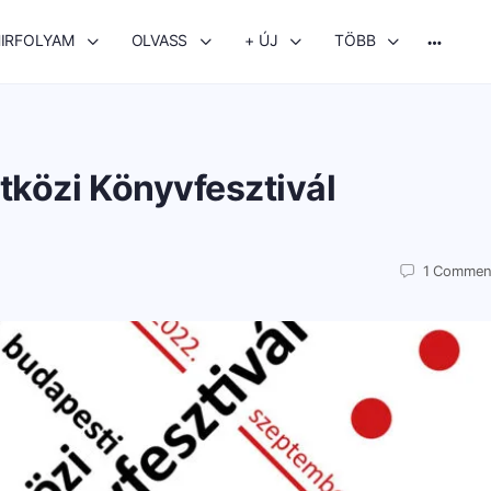
IRFOLYAM
OLVASS
+ ÚJ
TÖBB
More
options
tközi Könyvfesztivál
1
Commen