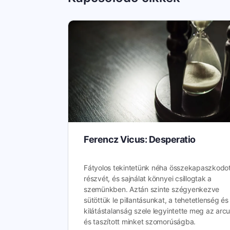
Ferencz Vicus: Desperatio
Fátyolos tekintetünk néha összekapaszkodot
részvét, és sajnálat könnyei csillogtak a
szemünkben. Aztán szinte szégyenkezve
sütöttük le pillantásunkat, a tehetetlenség és
kilátástalanság szele legyintette meg az arc
és taszított minket szomorúságba.